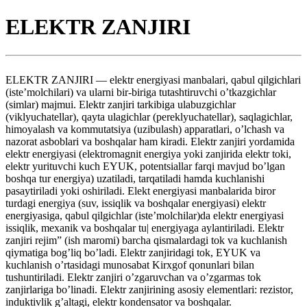
ELEKTR ZANJIRI
ELEKTR ZANJIRI — elektr energiyasi manbalari, qabul qilgichlari
(iste’molchilari) va ularni bir-biriga tutashtiruvchi o’tkazgichlar
(simlar) majmui. Elektr zanjiri tarkibiga ulabuzgichlar
(viklyuchatellar), qayta ulagichlar (pereklyuchatellar), saqlagichlar,
himoyalash va kommutatsiya (uzibulash) apparatlari, o’lchash va
nazorat asboblari va boshqalar ham kiradi. Elektr zanjiri yordamida
elektr energiyasi (elektromagnit energiya yoki zanjirida elektr toki,
elektr yurituvchi kuch EYUK, potentsiallar farqi mavjud bo’lgan
boshqa tur energiya) uzatiladi, tarqatiladi hamda kuchlanishi
pasaytiriladi yoki oshiriladi. Elekt energiyasi manbalarida biror
turdagi energiya (suv, issiqlik va boshqalar energiyasi) elektr
energiyasiga, qabul qilgichlar (iste’molchilar)da elektr energiyasi
issiqlik, mexanik va boshqalar tu| energiyaga aylantiriladi. Elektr
zanjiri rejim” (ish maromi) barcha qismalardagi tok va kuchlanish
qiymatiga bog’liq bo’ladi. Elektr zanjiridagi tok, EYUK va
kuchlanish o’rtasidagi munosabat Kirxgof qonunlari bilan
tushuntiriladi. Elektr zanjiri o’zgaruvchan va o’zgarmas tok
zanjirlariga bo’linadi. Elektr zanjirining asosiy elementlari: rezistor,
induktivlik g’altagi, elektr kondensator va boshqalar.