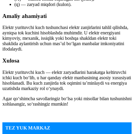
(q) — zaryad miqdori (kulon).
Amaliy ahamiyati
Elektr yurituvchi kuch tushunchasi elektr zanjirlarini tahlil qilishda,
ayniqsa tok kuchini hisoblashda muhimdir. U elektr energiyani
kimyoviy, mexanik, issiqlik yoki boshqa shakldan elektr toki
shaklida aylantirish uchun mas’ul bo‘lgan manbalar imkoniyatini
ifodalaydi.
Xulosa
Elektr yurituvchi kuch — elektr zaryadlarini harakatga keltiruvchi
ichki kuch bo‘lib, u har qanday elektr manbasining asosiy xususiyati
hisoblanadi. Bu kuch zanjirda tok oqimini ta’minlaydi va energiya
uzatishda markaziy rol o‘ynaydi.
Agar qo‘shimcha savollaringiz bo‘lsa yoki misollar bilan tushunishni
xohlasangiz, so‘rashingiz mumkin!
TEZ YUK MARKAZ