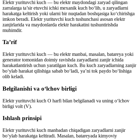
Elektr yurituvchi kuch — bu elektr maydondagi zaryad qilingan
zarralarga ta’sir etuvchi ichki mexanik kuch bo‘lib, u zaryadlarni
harakatga keltirish yoki ularni bir nuqtadan boshqasiga ko‘chirishga
imkon beradi. Elektr yurituvchi kuch tushunchasi asosan elektr
zanjirlarida va maydonlarda elektr harakatini tushuntirishda
muhimdir.
Ta’rif
Elektr yurituvchi kuch — bu elektr manbai, masalan, batareya yoki
generator tomonidan doimiy ravishda zaryadlarni zanjir ichida
harakatlantirish uchun yaratilgan kuch. Bu kuch zaryadlarning zanjir
bo‘ylab harakat qilishiga sabab bo‘ladi, ya’ni tok paydo bo‘lishiga
olib keladi.
Belgilanishi va o‘lchov birligi
Elektr yurituvchi kuch O harfi bilan belgilanadi va uning o‘lchov
birligi volt (V).
Ishlash prinsipi
Elektr yurituvchi kuch manbadan chiqadigan zaryadlarni zanjir
bo‘ylab harakatga keltiradi. Masalan, batareyada kimyoviy