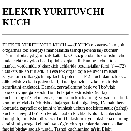
ELEKTR YURITUVCHI
KUCH
ELEKTR YURITUVCHI KUCH — (EYUK) o’zgaruvchan yoki
o’zgarmas tok energiya manbalarida tashqi (potentsial) kuchlar
ta’sirini ifodalaydigan fizik kattalik. O’tkazgichdan tok o’tishi uchun
unda elektr maydon hosil qilinib saqlanadi. Buning uchun tok
manbai yordamida o’gkazgich uchlarida potentsiallar farqi (f,—F2)
uzluksiz tiklab turiladi. Bu esa tok orqali oqib keluvchi musbat
zaryadlarni o’tkazgichning kichik potentsial F 2 li uchidan uzluksiz
olib ketish va katta potentsial f, li uchiga uzluksiz keltirib turish
zarurligini anglatadi. Demak, zaryadlarning berk yo’l bo’ylab
harakati vujudga keladi. Bunda faqat elektrostatik (ichki)
kuchlarning o’zi etarli emas, chunki bu kuchlarning zaryadlarni berk
kontur bo’ylab ko’chirishda bajargan ishi nolga teng. Demak, berk
konturda zaryadlar oqimini ta’minlash uchun noelektrostatik (tashqi)
kuchlar mavjud bo’lishi kerak. Tashqi kuchlar Kulon kuchlaridan
farq qilib, turli ishorali zaryadlarni birlashtirmaydi, aksincha ularning
ajralishini yuzaga keltiradi va to’g’ri chiziq uchlarida potentsiallar
farqini birday saqlab turadi. Tashqi kuchlarning ta’siri Elekt