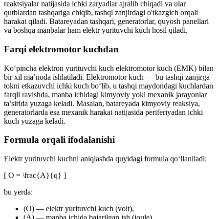
reaktsiyalar natijasida ichki zaryadlar ajralib chiqadi va ular
qutblardan tashqariga chiqib, tashqi zanjirdagi o'tkazgich orqali
harakat qiladi. Batareyadan tashqari, generatorlar, quyosh panellari
va boshqa manbalar ham elektr yurituvchi kuch hosil qiladi.
Farqi elektromotor kuchdan
Ko‘pincha elektron yurituvchi kuch elektromotor kuch (EMK) bilan
bir xil ma’noda ishlatiladi. Elektromotor kuch — bu tashqi zanjirga
tokni etkazuvchi ichki kuch bo‘lib, u tashqi maydondagi kuchlardan
farqli ravishda, manba ichidagi kimyoviy yoki mexanik jarayonlar
ta’sirida yuzaga keladi. Masalan, batareyada kimyoviy reaksiya,
generatorlarda esa mexanik harakat natijasida periferiyadan ichki
kuch yuzaga keladi.
Formula orqali ifodalanishi
Elektr yurituvchi kuchni aniqlashda quyidagi formula qo‘llaniladi:
[ O = \frac{A}{q} ]
bu yerda:
(O) — elektr yurituvchi kuch (volt),
(A) — manba ichida bajarilgan ish (joule),