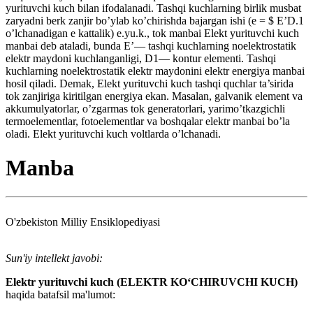
yurituvchi kuch bilan ifodalanadi. Tashqi kuchlarning birlik musbat
zaryadni berk zanjir bo’ylab ko’chirishda bajargan ishi (e = $ E’D.1
o’lchanadigan e kattalik) e.yu.k., tok manbai Elekt yurituvchi kuch
manbai deb ataladi, bunda E’— tashqi kuchlarning noelektrostatik
elektr maydoni kuchlanganligi, D1— kontur elementi. Tashqi
kuchlarning noelektrostatik elektr maydonini elektr energiya manbai
hosil qiladi. Demak, Elekt yurituvchi kuch tashqi quchlar ta’sirida
tok zanjiriga kiritilgan energiya ekan. Masalan, galvanik element va
akkumulyatorlar, o’zgarmas tok generatorlari, yarimo’tkazgichli
termoelementlar, fotoelementlar va boshqalar elektr manbai bo’la
oladi. Elekt yurituvchi kuch voltlarda o’lchanadi.
Manba
O'zbekiston Milliy Ensiklopediyasi
Sun'iy intellekt javobi:
Elektr yurituvchi kuch (ELEKTR KO‘CHIRUVCHI KUCH)
haqida batafsil ma'lumot: