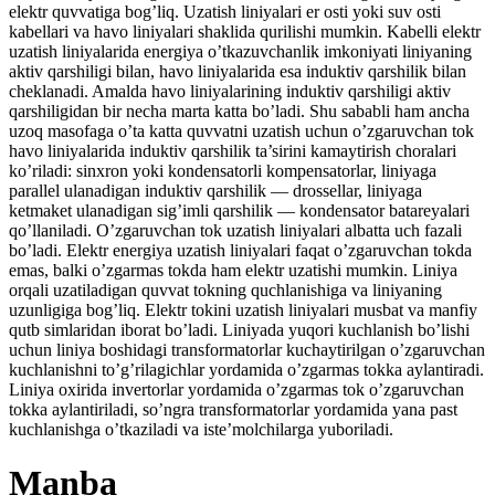
elektr quvvatiga bog’liq. Uzatish liniyalari er osti yoki suv osti
kabellari va havo liniyalari shaklida qurilishi mumkin. Kabelli elektr
uzatish liniyalarida energiya o’tkazuvchanlik imkoniyati liniyaning
aktiv qarshiligi bilan, havo liniyalarida esa induktiv qarshilik bilan
cheklanadi. Amalda havo liniyalarining induktiv qarshiligi aktiv
qarshiligidan bir necha marta katta bo’ladi. Shu sababli ham ancha
uzoq masofaga o’ta katta quvvatni uzatish uchun o’zgaruvchan tok
havo liniyalarida induktiv qarshilik ta’sirini kamaytirish choralari
ko’riladi: sinxron yoki kondensatorli kompensatorlar, liniyaga
parallel ulanadigan induktiv qarshilik — drossellar, liniyaga
ketmaket ulanadigan sig’imli qarshilik — kondensator batareyalari
qo’llaniladi. O’zgaruvchan tok uzatish liniyalari albatta uch fazali
bo’ladi. Elektr energiya uzatish liniyalari faqat o’zgaruvchan tokda
emas, balki o’zgarmas tokda ham elektr uzatishi mumkin. Liniya
orqali uzatiladigan quvvat tokning quchlanishiga va liniyaning
uzunligiga bog’liq. Elektr tokini uzatish liniyalari musbat va manfiy
qutb simlaridan iborat bo’ladi. Liniyada yuqori kuchlanish bo’lishi
uchun liniya boshidagi transformatorlar kuchaytirilgan o’zgaruvchan
kuchlanishni to’g’rilagichlar yordamida o’zgarmas tokka aylantiradi.
Liniya oxirida invertorlar yordamida o’zgarmas tok o’zgaruvchan
tokka aylantiriladi, so’ngra transformatorlar yordamida yana past
kuchlanishga o’tkaziladi va iste’molchilarga yuboriladi.
Manba