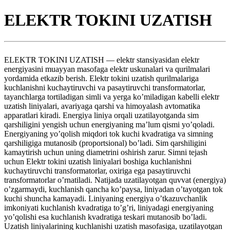
ELEKTR TOKINI UZATISH
ELEKTR TOKINI UZATISH — elektr stansiyasidan elektr
energiyasini muayyan masofaga elektr uskunalari va qurilmalari
yordamida etkazib berish. Elektr tokini uzatish qurilmalariga
kuchlanishni kuchaytiruvchi va pasaytiruvchi transformatorlar,
tayanchlarga tortiladigan simli va yerga ko’miladigan kabelli elektr
uzatish liniyalari, avariyaga qarshi va himoyalash avtomatika
apparatlari kiradi. Energiya liniya orqali uzatilayotganda sim
qarshiligini yengish uchun energiyaning ma’lum qismi yo’qoladi.
Energiyaning yo’qolish miqdori tok kuchi kvadratiga va simning
qarshiligiga mutanosib (proportsional) bo’ladi. Sim qarshiligini
kamaytirish uchun uning diametrini oshirish zarur. Simni tejash
uchun Elektr tokini uzatish liniyalari boshiga kuchlanishni
kuchaytiruvchi transformatorlar, oxiriga ega pasaytiruvchi
transformatorlar o’rnatiladi. Natijada uzatilayotgan quvvat (energiya)
o’zgarmaydi, kuchlanish qancha ko’paysa, liniyadan o’tayotgan tok
kuchi shuncha kamayadi. Liniyaning energiya o’tkazuvchanlik
imkoniyati kuchlanish kvadratiga to’g’ri, liniyadagi energiyaning
yo’qolishi esa kuchlanish kvadratiga teskari mutanosib bo’ladi.
Uzatish liniyalarining kuchlanishi uzatish masofasiga, uzatilayotgan