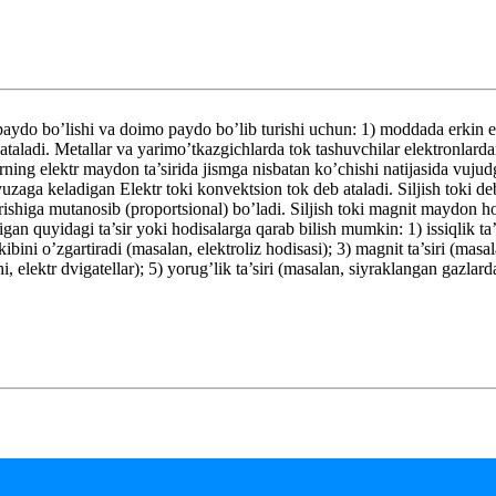
ydo bo’lishi va doimo paydo bo’lib turishi uchun: 1) moddada erkin elek
b ataladi. Metallar va yarimo’tkazgichlarda tok tashuvchilar elektronlard
rning elektr maydon ta’sirida jismga nisbatan ko’chishi natijasida vuju
zaga keladigan Elektr toki konvektsion tok deb ataladi. Siljish toki d
shiga mutanosib (proportsional) bo’ladi. Siljish toki magnit maydon hos
igan quyidagi ta’sir yoki hodisalarga qarab bilish mumkin: 1) issiqlik t
ibini o’zgartiradi (masalan, elektroliz hodisasi); 3) magnit ta’siri (masa
, elektr dvigatellar); 5) yorug’lik ta’siri (masalan, siyraklangan gazla