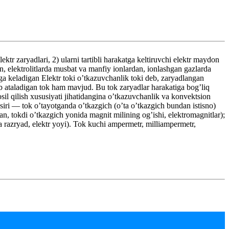
tr zaryadlari, 2) ularni tartibli harakatga keltiruvchi elektr maydon
an, elektrolitlarda musbat va manfiy ionlardan, ionlashgan gazlarda
dga keladigan Elektr toki o’tkazuvchanlik toki deb, zaryadlangan
eb ataladigan tok ham mavjud. Bu tok zaryadlar harakatiga bog’liq
il qilish xususiyati jihatidangina o’tkazuvchanlik va konvektsion
a’siri — tok o’tayotganda o’tkazgich (o’ta o’tkazgich bundan istisno)
lan, tokdi o’tkazgich yonida magnit milining og’ishi, elektromagnitlar);
rda razryad, elektr yoyi). Tok kuchi ampermetr, milliampermetr,