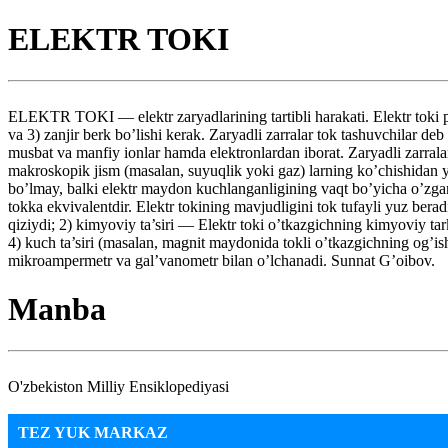
ELEKTR TOKI
ELEKTR TOKI — elektr zaryadlarining tartibli harakati. Elektr toki pa
va 3) zanjir berk bo’lishi kerak. Zaryadli zarralar tok tashuvchilar de
musbat va manfiy ionlar hamda elektronlardan iborat. Zaryadli zarrala
makroskopik jism (masalan, suyuqlik yoki gaz) larning ko’chishidan yu
bo’lmay, balki elektr maydon kuchlanganligining vaqt bo’yicha o’zgari
tokka ekvivalentdir. Elektr tokining mavjudligini tok tufayli yuz berad
qiziydi; 2) kimyoviy ta’siri — Elektr toki o’tkazgichning kimyoviy tark
4) kuch ta’siri (masalan, magnit maydonida tokli o’tkazgichning og’ishi
mikroampermetr va gal’vanometr bilan o’lchanadi. Sunnat G’oibov.
Manba
O'zbekiston Milliy Ensiklopediyasi
TEZ YUK MARKAZ