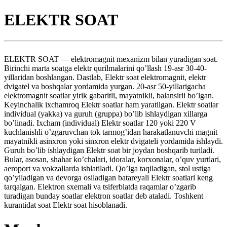
ELEKTR SOAT
ELEKTR SOAT — elektromagnit mexanizm bilan yuradigan soat.
Birinchi marta soatga elektr qurilmalarini qo’llash 19-asr 30-40-
yillaridan boshlangan. Dastlab, Elektr soat elektromagnit, elektr
dvigatel va boshqalar yordamida yurgan. 20-asr 50-yillarigacha
elektromagnit soatlar yirik gabaritli, mayatnikli, balansirli bo’lgan.
Keyinchalik ixchamroq Elektr soatlar ham yaratilgan. Elektr soatlar
individual (yakka) va guruh (gruppa) bo’lib ishlaydigan xillarga
bo’linadi. Ixcham (individual) Elektr soatlar 120 yoki 220 V
kuchlanishli o’zgaruvchan tok tarmog’idan harakatlanuvchi magnit
mayatnikli asinxron yoki sinxron elektr dvigateli yordamida ishlaydi.
Guruh bo’lib ishlaydigan Elektr soat bir joydan boshqarib turiladi.
Bular, asosan, shahar ko’chalari, idoralar, korxonalar, o’quv yurtlari,
aeroport va vokzallarda ishlatiladi. Qo’lga taqiladigan, stol ustiga
qo’yiladigan va devorga osiladigan batareyali Elektr soatlari keng
tarqalgan. Elektron sxemali va tsiferblatda raqamlar o’zgarib
turadigan bunday soatlar elektron soatlar deb ataladi. Toshkent
kurantidat soat Elektr soat hisoblanadi.