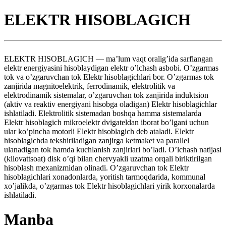
ELEKTR HISOBLAGICH
ELEKTR HISOBLAGICH — ma’lum vaqt oralig’ida sarflangan
elektr energiyasini hisoblaydigan elektr o’lchash asbobi. O’zgarmas
tok va o’zgaruvchan tok Elektr hisoblagichlari bor. O’zgarmas tok
zanjirida magnitoelektrik, ferrodinamik, elektrolitik va
elektrodinamik sistemalar, o’zgaruvchan tok zanjirida induktsion
(aktiv va reaktiv energiyani hisobga oladigan) Elektr hisoblagichlar
ishlatiladi. Elektrolitik sistemadan boshqa hamma sistemalarda
Elektr hisoblagich mikroelektr dvigateldan iborat bo’lgani uchun
ular ko’pincha motorli Elektr hisoblagich deb ataladi. Elektr
hisoblagichda tekshiriladigan zanjirga ketmaket va parallel
ulanadigan tok hamda kuchlanish zanjirlari bo’ladi. O’lchash natijasi
(kilovattsoat) disk o’qi bilan chervyakli uzatma orqali biriktirilgan
hisoblash mexanizmidan olinadi. O’zgaruvchan tok Elektr
hisoblagichlari xonadonlarda, yoritish tarmoqdarida, kommunal
xo’jalikda, o’zgarmas tok Elektr hisoblagichlari yirik korxonalarda
ishlatiladi.
Manba