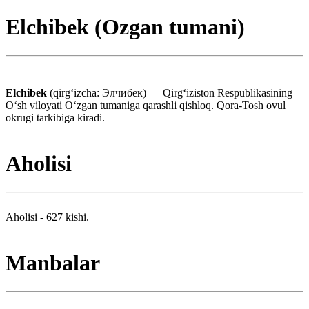
Elchibek (Ozgan tumani)
Elchibek
(qirgʻizcha: Элчибек) — Qirgʻiziston Respublikasining
Oʻsh viloyati Oʻzgan tumaniga qarashli qishloq. Qora-Tosh ovul
okrugi tarkibiga kiradi.
Aholisi
Aholisi - 627 kishi.
Manbalar