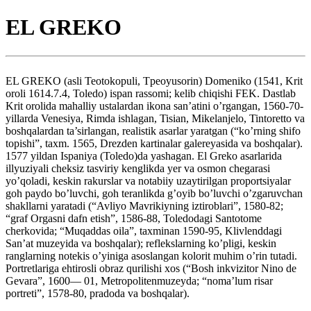
EL GREKO
EL GREKO (asli Teotokopuli, Tpeoyusorin) Domeniko (1541, Krit
oroli 1614.7.4, Toledo) ispan rassomi; kelib chiqishi FEK. Dastlab
Krit orolida mahalliy ustalardan ikona san’atini o’rgangan, 1560-70-
yillarda Venesiya, Rimda ishlagan, Tisian, Mikelanjelo, Tintoretto va
boshqalardan ta’sirlangan, realistik asarlar yaratgan (“ko’rning shifo
topishi”, taxm. 1565, Drezden kartinalar galereyasida va boshqalar).
1577 yildan Ispaniya (Toledo)da yashagan. El Greko asarlarida
illyuziyali cheksiz tasviriy kenglikda yer va osmon chegarasi
yo’qoladi, keskin rakurslar va notabiiy uzaytirilgan proportsiyalar
goh paydo bo’luvchi, goh teranlikda g’oyib bo’luvchi o’zgaruvchan
shakllarni yaratadi (“Avliyo Mavrikiyning iztiroblari”, 1580-82;
“graf Orgasni dafn etish”, 1586-88, Toledodagi Santotome
cherkovida; “Muqaddas oila”, taxminan 1590-95, Klivlenddagi
San’at muzeyida va boshqalar); reflekslarning ko’pligi, keskin
ranglarning notekis o’yiniga asoslangan kolorit muhim o’rin tutadi.
Portretlariga ehtirosli obraz qurilishi xos (“Bosh inkvizitor Nino de
Gevara”, 1600— 01, Metropolitenmuzeyda; “noma’lum risar
portreti”, 1578-80, pradoda va boshqalar).