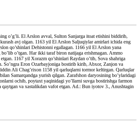
’g’li. El Arslon avval, Sulton Sanjarga itoat etishini biddirib,
urash avj olgan. 1163 yil El Arslon Saljuqiylar amirlari ichida eng
on qo’shinlari Dehistonni egallagan. 1166 yil El Arslon yana
g bo’lib o’tgan. Har ikki taraf biron natijaga erishmagan. Ammo
 etgan. 1167 yil Xorazm qo’shinlari Raydan o’tib, Sova shahriga
an. So’ngra Eron Ozarbayjoniga bostirib kirib, Abxor, Zanjon va
din Ali Chag’rixon 1158 yil qarluqlarni tormor keltirgan. Qarluqlar
 bilan Samarqandga yurish qilgan. Zarafshon daryosining bo’ylaridagi
nlarni ochib, poytaxt yaqinidagi yo’llarni suvga bostirishga farmon
qaytgan va xastalikdan vafot etgan. Ad.: Bun iyotov 3., Anushtagin