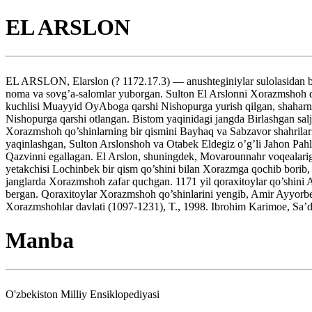
EL ARSLON
EL ARSLON, Elarslon (? 1172.17.3) — anushteginiylar sulolasidan bo’
noma va sovg’a-salomlar yuborgan. Sulton El Arslonni Xorazmshoh deb e
kuchlisi Muayyid OyAboga qarshi Nishopurga yurish qilgan, shaharni 
Nishopurga qarshi otlangan. Bistom yaqinidagi jangda Birlashgan salju
Xorazmshoh qo’shinlarning bir qismini Bayhaq va Sabzavor shahrilarig
yaqinlashgan, Sulton Arslonshoh va Otabek Eldegiz o’g’li Jahon Pahlav
Qazvinni egallagan. El Arslon, shuningdek, Movarounnahr voqealariga
yetakchisi Lochinbek bir qism qo’shini bilan Xorazmga qochib borib, 
janglarda Xorazmshoh zafar quchgan. 1171 yil qoraxitoylar qo’shini A
bergan. Qoraxitoylar Xorazmshoh qo’shinlarini yengib, Amir Ayyorbe
Xorazmshohlar davlati (1097-1231), T., 1998. Ibrohim Karimoe, Sa’
Manba
O'zbekiston Milliy Ensiklopediyasi