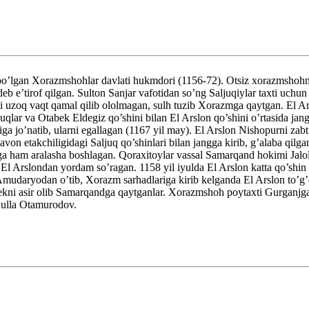
lgan Xorazmshohlar davlati hukmdori (1156-72). Otsiz xorazmshohning o
’tirof qilgan. Sulton Sanjar vafotidan so’ng Saljuqiylar taxti uchun k
uzoq vaqt qamal qilib ololmagan, sulh tuzib Xorazmga qaytgan. El Arsl
qlar va Otabek Eldegiz qo’shini bilan El Arslon qo’shini o’rtasida jan
a jo’natib, ularni egallagan (1167 yil may). El Arslon Nishopurni zabt
on etakchiligidagi Saljuq qo’shinlari bilan jangga kirib, g’alaba qilg
 ham aralasha boshlagan. Qoraxitoylar vassal Samarqand hokimi Jalolid
El Arslondan yordam so’ragan. 1158 yil iyulda El Arslon katta qo’shin
mudaryodan o’tib, Xorazm sarhadlariga kirib kelganda El Arslon to’g’o
kni asir olib Samarqandga qaytganlar. Xorazmshoh poytaxti Gurganjga 
dulla Otamurodov.