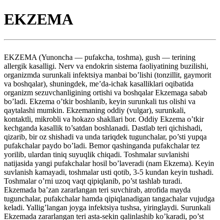
EKZEMA
EKZEMA (Yunoncha — pufakcha, toshma), gush — terining
allergik kasalligi. Nerv va endokrin sistema faoliyatining buzilishi,
organizmda surunkali infektsiya manbai bo’lishi (tonzillit, gaymorit
va boshqalar), shuningdek, me’da-ichak kasalliklari oqibatida
organizm sezuvchanligining ortishi va boshqalar Ekzemaga sabab
bo’ladi. Ekzema o’tkir boshlanib, keyin surunkali tus olishi va
qaytalashi mumkin. Ekzemaning oddiy (vulgar), surunkali,
kontaktli, mikrobli va hokazo shakllari bor. Oddiy Ekzema o’tkir
kechganda kasallik to’satdan boshlanadi. Dastlab teri qichishadi,
qizarib, bir oz shishadi va unda tariqdek tugunchalar, po’sti yupqa
pufakchalar paydo bo’ladi. Bemor qashinganda pufakchalar tez
yorilib, ulardan tiniq suyuqlik chiqadi. Toshmalar suvlanishi
natijasida yangi pufakchalar hosil bo’laveradi (nam Ekzema). Keyin
suvlanish kamayadi, toshmalar usti qotib, 3-5 kundan keyin tushadi.
Toshmalar o’rni uzoq vaqt qipiqlanib, po’st tashlab turadi.
Ekzemada ba’zan zararlangan teri suvchirab, atrofida mayda
tugunchalar, pufakchalar hamda qipiqlanadigan tangachalar vujudga
keladi. Yallig’langan joyga infektsiya tushsa, yiringlaydi. Surunkali
Ekzemada zararlangan teri asta-sekin qalinlashib ko’karadi, po’st