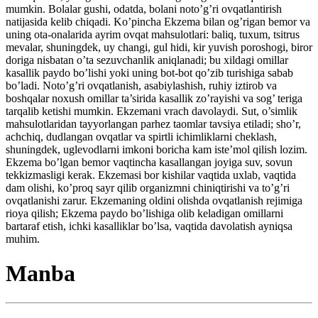
mumkin. Bolalar gushi, odatda, bolani noto’g’ri ovqatlantirish
natijasida kelib chiqadi. Ko’pincha Ekzema bilan og’rigan bemor va
uning ota-onalarida ayrim ovqat mahsulotlari: baliq, tuxum, tsitrus
mevalar, shuningdek, uy changi, gul hidi, kir yuvish poroshogi, biror
doriga nisbatan o’ta sezuvchanlik aniqlanadi; bu xildagi omillar
kasallik paydo bo’lishi yoki uning bot-bot qo’zib turishiga sabab
bo’ladi. Noto’g’ri ovqatlanish, asabiylashish, ruhiy iztirob va
boshqalar noxush omillar ta’sirida kasallik zo’rayishi va sog’ teriga
tarqalib ketishi mumkin. Ekzemani vrach davolaydi. Sut, o’simlik
mahsulotlaridan tayyorlangan parhez taomlar tavsiya etiladi; sho’r,
achchiq, dudlangan ovqatlar va spirtli ichimliklarni cheklash,
shuningdek, uglevodlarni imkoni boricha kam iste’mol qilish lozim.
Ekzema bo’lgan bemor vaqtincha kasallangan joyiga suv, sovun
tekkizmasligi kerak. Ekzemasi bor kishilar vaqtida uxlab, vaqtida
dam olishi, ko’proq sayr qilib organizmni chiniqtirishi va to’g’ri
ovqatlanishi zarur. Ekzemaning oldini olishda ovqatlanish rejimiga
rioya qilish; Ekzema paydo bo’lishiga olib keladigan omillarni
bartaraf etish, ichki kasalliklar bo’lsa, vaqtida davolatish ayniqsa
muhim.
Manba