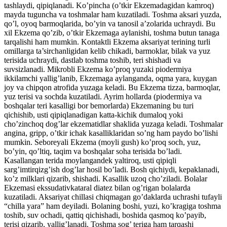
tashlaydi, qipiqlanadi. Ko’pincha (o’tkir Ekzemadagidan kamroq)
mayda tuguncha va toshmalar ham kuzatiladi. Toshma aksari yuzda,
qo’l, oyoq barmoqlarida, bo’yin va tanosil a’zolarida uchraydi. Bu
xil Ekzema qo’zib, o’tkir Ekzemaga aylanishi, toshma butun tanaga
tarqalishi ham mumkin. Kontaktli Ekzema aksariyat terining turli
omillarga ta’sirchanligidan kelib chikadi, barmoklar, bilak va yuz
terisida uchraydi, dastlab toshma toshib, teri shishadi va
suvsizlanadi. Mikrobli Ekzema ko’proq yuzaki piodermiya
ikkilamchi yallig’lanib, Ekzemaga aylanganda, oqma yara, kuygan
joy va chipqon atrofida yuzaga keladi. Bu Ekzema tizza, barmoqlar,
yuz terisi va sochda kuzatiladi. Ayrim hollarda (piodermiya va
boshqalar teri kasalligi bor bemorlarda) Ekzemaning bu turi
qichishib, usti qipiqlanadigan katta-kichik dumaloq yoki
cho’zinchoq dog’lar ekzematidlar shaklida yuzaga keladi. Toshmalar
angina, gripp, o’tkir ichak kasalliklaridan so’ng ham paydo bo’lishi
mumkin. Seboreyali Ekzema (moyli gush) ko’proq soch, yuz,
bo’yin, qo’ltiq, taqim va boshqalar soha terisida bo’ladi.
Kasallangan terida moylangandek yaltiroq, usti qipiqli
sarg’imtirqizg’ish dog’lar hosil bo’ladi. Bosh qichiydi, kepaklanadi,
ko’z milklari qizarib, shishadi. Kasallik uzoq cho’ziladi. Bolalar
Ekzemasi ekssudativkataral diatez bilan og’rigan bolalarda
kuzatiladi. Aksariyat chillasi chiqmagan go’daklarda uchrashi tufayli
“chilla yara” ham deyiladi. Bolaning boshi, yuzi, ko’kragiga toshma
toshib, suv ochadi, qattiq qichishadi, boshida qasmoq ko’payib,
terisi qizarib, yallig’lanadi. Toshma sog’ teriga ham tarqashi