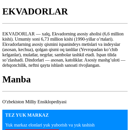
EKVADORLAR
EKVADORLAR — xalq, Ekvadorning asosiy aholisi (6,6 million
kishi). Umumiy soni 6,73 million kishi (1990-yillar o’rtalari).
Ekvadorlarning asosiy qismini ispanindeys metislari va indeyslar
(asosan, kechua), qolgan qismi oq tanlilar (Yevropadan ko’chib
kelganlar), mulatlar, negrlar, sambolar tashkil etadi. Ispan tilida
so’zlashadi. Dindorlari — asosan, katoliklar. Asosiy mashg’uloti —
dehqonchilik, neftni qayta ishlash sanoati rivojlangan.
Manba
O'zbekiston Milliy Ensiklopediyasi
TEZ YUK MARKAZ
Yuk markaz elonlari yuk yuborish va yuk tashish