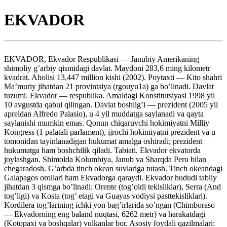
EKVADOR
EKVADOR, Ekvador Respublikasi — Janubiy Amerikaning shimoliy g’arbiy qismidagi davlat. Maydoni 283,6 ming kilometr kvadrat. Aholisi 13,447 million kishi (2002). Poytaxti — Kito shahri Ma’muriy jihatdan 21 provintsiya (rgouyu1a) ga bo’linadi. Davlat tuzumi. Ekvador — respublika. Amaldagi Konstitutsiyasi 1998 yil 10 avgustda qabul qilingan. Davlat boshlig’i — prezident (2005 yil apreldan Alfredo Palasio), u 4 yil muddatga saylanadi va qayta saylanishi mumkin emas. Qonun chiqaruvchi hokimiyatni Milliy Kongress (1 palatali parlament), ijrochi hokimiyatni prezident va u tomonidan tayinlanadigan hukumat amalga oshiradi; prezident hukumatga ham boshchilik qiladi. Tabiati. Ekvador ekvatorda joylashgan. Shimolda Kolumbiya, Janub va Sharqda Peru bilan chegaradosh. G’arbda tinch okean suvlariga tutash. Tinch okeandagi Galapagos orollari ham Ekvadorga qaraydi. Ekvador hududi tabiiy jihatdan 3 qismga bo’linadi: Orente (tog’oldi tekisliklar), Serra (And tog’ligi) va Kosta (tog’ etagi va Guayas vodiysi pasttekisliklari). Kordilera tog’larining ichki yon bag’irlarida so’ngan (Chimboraso — Ekvadorning eng baland nuqtasi, 6262 metr) va harakatdagi (Kotopaxi va boshqalar) vulkanlar bor. Asosiy foydali qazilmalari: neft, tabiiy gaz, oltin, kumush, oltingugurt, toshko’mir, marganes, mis va polimetall rudalari. Iqlimi Orenteda ekvatorial, Serrada tog’ekvatorial, Kostada subekvatorial iqlim. O’rtacha oylik temperatura Kito (2800 metr balandlik) da 13°, Janubda 23° dan 27° gacha. Yillik yog’in 100 millimetrdan (Janubda) 6000 millimetrgacha (And tog’larining Sharqiy yon bag’irlarida). Yirik daryolari: Guayas, Putumayo, Napo, Tigro. Hududining 75% o’dshon (asosan, nam tropik o’rmon). Urmonlarda ayiq, yaguar, yovvoyi mushuk va boshqa sut emizuvchi hayvonlar yashaydi. Ilon, toshbaqa, echkemar, dengiz iguanasi, timsoh, qush ko’p. Tuproqlari podzollashgan qizil, tog’ o’tloq va allyuvial tuproq. Galapagos, Kotopaxi, Sangay va boshqalar milliy bog’lari bor. Aholisining 40% indeyslar (asosan, kechua) va 40% ga yaqini ispan-indeys metislari, qolganlari oq tanlilar. Rasmiy til — ispan tili. Dindorlarning aksariyati katoliklar. Shahar aholisi 62%. Muhim shaharlari: Kito, Guayakil, Kuenka. Tarixi. Ekvador hududida qadimdan 16-asr boshlariga qadar indeys qabilalari yashagan. 15-asr oxirida inklar zabt etgan. 1526 yil Ekvador sohiliga ispan konkistadorlari kelib o’rnashdi. 1531-33 yillarda F. Pisarro boshchiligidagi konkistadorlar ekspeditsiyasi Ekvador hududini egallab oldi. 16-asrning 40-yillarida aholining ispanlarga qarshi qo’zgolonlari bo’lib o’tdi. 1563— 1739 yillarda Ekvador Kito audensiyasi nomi bilan Peru vitseqirolligi, 1739-1822 yillarda Yangi Granada vitseqirolligi tarkibida. 1809 yil aholining mustaqillik uchun harakati avj oldi. 1822 yil Ispaniya mustamlakachiligi tugatildi. 1830 yil maygacha Kito viloyati nomi bilan Buyuk Kolumbiya tarkibida bo’ldi. 1830 yil mustaqil davlatga aylandi va Ekvador Respublikasi deb nomlandi. 2-jahon urushi yillari (1939-45) Ekvador fashistik blokdagi davlatlar bilan munosabatlarni uzdi. 1944— 46 yillar hokimiyatga turli partiya va jamoat tashkilotlari vakillaridan iborat hukumat boshchilik qildi. 1972 yildagi davlat to’ntarishidan so’ng harbiy hukumat mamlakat suverenitetini himoya qilish, iqtisodiyotda davlat sektorini mustahkamlash siyosatini olib bordi. 1979 yildan hokimiyatga fuqarolik hukumati boshchilik qilib kelmoqda. 1945 yildan BMT a’zosi. O’zbekiston Respublikasi suverenitetini 1992 yil 2 yanvarda tan olgan. Milliy bayrami — 10 avgust — Mustaqillik e’lon qilingan kun (1809). Asosiy siyosiy partiya va kasaba uyushmalari. So’l demokratik partiya, 1977 yil tuzilgan; demokratik partiya, 1979 yil asos solingan; Ekvador Kommunistik partiyasi, 1926 yil tashkil etilgan; Konservativ partiya, 1855 yil tuzilgan; Xalq demokratik partiyasi, 1978 yil asos solingan; radikal Liberal partiya, 1878 yil tashkil etilgan; Sotsial-xristian partiya, 1951 yil tuzilgan. Ekvador mehnatkashlari konfederatsiyasi, 1944 yil asos solingan; mehnatkashlarning Birlashgan fronti, 1971 yil tashkil etilgan; Ekvador sinfiy tashkilotlar konfederatsiyasi, 1938 yil tuzilgan; Ekvador erkin kasaba uyushma tashkilotlari konfederatsiyasi, 1962 yil asos solingan. Xo’jaligi. Ekvador — yirik neft sanoatiga ega bo’lgan agrarindustrial mamlakat. Yalpi ichki mahsulotda qishloq, o’rmon xo’jaligi va baliq ovlash 16,8%, neft va kon sanoati 14,5%, qayta ishlash sanoati 15,3% ni tashkil etadi. Qishloq xo’jaligida dehqonchilik yetakchi tarmoq. Ekvador — banan yetishtirish va eksport qilish bo’yicha dunyodagi yetakchi davlatlardan biri (yiliga o’rtacha 5,32 million tonna hosil yig’ib olinadi). Shuningdek, kofe, kakao o’stiriladi. Shakarqamish, paxta, sholi, kartoshka, makkajo’xori, bug’doy, soya, tamaki ekiladi. Chorvachilikda qoramol, qo’y, cho’chqa, parranda boqiladi. Hududiy suvlaridan – baliq, krevetka, languot ovlanadi. O’rmonda qimmatbaho daraxtdan yog’och tayyorlanadi, geveya daraxtidan kauchuk olinadi. Sanoatining yetakchi tarmog’i — neft qazib olish; tabiiy gaz, mis va qo’rg’oshin rudalari, oltin, ku^mush, oltingugurt ham qazib olinadi. Yiliga o’rtacha 8,2 milliard kVtsoat elektr energiyasi hosil qilinadi. Neftni qayta ishlash, oziq-ovqat, to’qimachilik, ko’npoyabzal, yog’ochsozlik, tsellyulozaqog’oz, tsement korxonalari bor. Hunarmandchilik rivojlangan. Temir yo’l uzunligi 0,97 ming kilometr, avtomobil yo’llari uzunligi 43,1 ming kilometr. Dengiz savdo flotining tonnaji 504 ming tonna dedveyt. Yirik portlari: Guayakil, Balao, Esmeraldas. Kito va Guayakidda xalqaro aeroportlar bor. Ekvador chetga neft va neft mahsulotlari, banan, krevetka, kofe, baliq, kakao, shakar chiqaradi. Chetdan sanoat xom ashyosi va yarim fabrikatlar, mashina va jihozlar, qog’oz, karton, oziq-ovqat oladi. Tashqi savdoda AQSh, Lotin Amerikasi mamlakatlari, Yaponiya bilan hamkorlik qiladi. Pul birligi — AQSh dollari. Tibbiy xizmati, maorifi, ilmiy va madaniy-ma’rifiy muassasalari. Ekvadorda vrachlar 5 tibbiyot oliy maktabida tayyorlanadi. Mamlakatda 6 yoshdan 14 yoshgacha bo’lgan bolalar uchun majburiy bepul ta’lim joriy etilgan. Boshlang’ich va o’rta maktablarda o’qish muddati 12 yil (boshlang’ich maktabda 6 yil, o’rta maktabda 6 yil). Davlat maktablari bilan birga xususiy maktablar ham faoliyat yuritadi. O’rta maxsus o’quv yurtlari, 20 oliy o’quv yurti bor. Yiriklari: Kito shahrida Markaziy va katolik untlar, Kuenka shahridagi universitet Ekvador akademiyasi, Kito shahridagi tibbiyot fanlari akademiyasi va 20 dan ortiq ilmiy muassasa va jamiyatlarda ilmiy tekshirish ishlari olib boriladi. Kutubxonalari: Markaziy universitet, Kito shahridagi milliy va munisipal, Kuenka shahridagi universitet va munisipal kutubxonalar. Muzeylari: mustamlaka san’ati muzeyi, shahar san’at va tarix muzeyi, arxeologiya va etnografiya muzeyi, antropologiya muzeyi, geologiya muzeyi (hammasi Kito shahrida). Matbuoti, radioeshittirishi va teleko’rsatuvi Ekvadorda bir qancha gazeta va jurnal nashr etiladi. Yiriklari: “Bandera Roxa” (“qizil bayroq”, nazariy jurnal, 1940-yillarda asos solingan), “Vistaso” (“Sharq”, 1 oyda 2 marta chiqadigan jurnal, 1957 yildan), “Komersio” (“savdo”, kundalik gazeta, 1906 yildan), “Letras del Ekuador” (“Ekvador adabiyoti”, oylik adabiy jurnal, 1944 yildan), “oy” (“bugun”, kundalik gazeta, 1982 yildan), “Pueblo” (“Xalq”, haftalik gazeta, 1946 yildan), “Ultimas Notisias” (“so’nggi xabarlar”, kundalik oqshom gazeta, 1938 yildan), “Universo” (“Koinot”, kundalik gazeta, 1921 yildan), “Ekspreso” (“Ekspress”, kundalik gazeta, 1973 yildan). Ekuapress, davlat axborot agentligi, 1982 yil tashkil etilgan. “Asosiason ekuatoriana de radiodifuson”, radiostyalar uyushmasi. 300 ga yaqin tijorat radio stansiya faoliyat yuritadi. Bir qancha tijorat televidenie xizmati, jumladan, “Korporason ekuatoriana de Televison” (1967 yil tuzilgan) xizmati mavjud. Adabiyoti ispan tilida rivojlanmoqda. Mustamlakachilik davri (16-asr boshi — 19-asr boshi) da tarixiy va diniy asar hamda she’rlar yaratildi. Mustaqillik uchun urush yillari “xunin davridagi g’alaba. Bolivarga qo’shiq” odasi muallifi X.X.Olmedo samarali ijod qildi. 19-asrning 30-yillaridan asr oxirigacha nasrda romantizm hukmronlik qildi (X.L.Merining “Kumanda” romani, 1825). 19-asr oxiri — 20-asr boshlarida she’riyat modernizm ruhida rivojlandi, nasrda naturalizm ta’siri sezildi. X.Ikas va 20-asrning boshqa yozuvchilari irqiy kamsitish sharoitida indeys va metislarning ijtimoiy fojiasini aks ettirdilar. X. dela Kuadra, X. Galegos Lara, E.Xil Xilbert, A.Parexa Dieskanseko, D.Agilera Malta, P.X.Vera va boshqalar yozuvchilar, X.Karrera Andrade, X.E.Adoum va boshqalar shoirlar o’z asarlarida xalqning haqqoniy turmushini, uning ijtimoiy ziddiyatlarini keng yoritdilar. Me’morligi va tasvnriy san’ati. Ekvador indeyslarining qadimiy san’ati Peruning taraqqiy etgan madaniyati bilan bog’liq (kulollik, haykalchalar, metall buyumlar, Sharqiy rayonlarda tosh istehkomlar). 16-asrdan Ekvadorda shaharlar barpo etila boshladi. 17— 18-asrlarda binolarbarokko uslubida qurildi (me’mor A.Rodriges), ular mahalliy an’anaviy chiroyli o’yma naqshlar bilan bezatildi. Diniy mazmundagi rang-tasvir (N.X. de Gorivar) va haykaltaroshlik (indeys M.Inli, 18-asr) o’ziga xos. 20-asrning o’rtalaridan hozirgi zamon me’morligi rivojlana boshladi. O.Guayasamin, E. Kingman, D.Paredes kabi rassomlar mehnatkash xalq, asosan, indeyslar turmushini aks ettirdilar. Ekvadorda kulollik, to’quvchilik, niqoblar yasash, kumushdan buyumlar ishlash, tosh va yog’och o’ymakorligi rivojlangan. Musiqasi. Ekvador xalq musiqasi (kreol va indeys) Boliviya, Peru, shim.G’arbiy Argentina musiqalarining ajralmas qismi sifatida rivojlanib kelmoqda. 19-asrdan professional musiqa shakllandi (kompozitor A.Baldeon va boshqalar). 1870 yil Kito shahrida Milliy konservatoriya ochildi. 19-asr 2-yarmida kompozitor va musiqashunos P.Traversari, kompozitor va folklorshunos S.L.Mareno, 20-asr 2-yarmida kompozitorlar S.M.Duran, aka-uka L. va G. Salgado mashhur bo’lgan. Kito va Kuenka shahrilarida konservatoriya