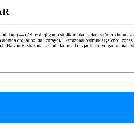
AR
 o’zi hosil qilgan o’simlik mintaqasidan, ya’ni o’zining asosiy ar
 alohida orollar holida uchraydi. Ekstrazonal o’simliklarga cho’l zonasi
adi. Ba’zan Ekstrazonal o’simliklar areali qisqarib borayotgan mintaqavi