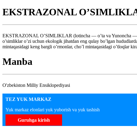
EKSTRAZONAL O’SIMLIKL
EKSTRAZONAL O’SIMLIKLAR (lotincha — o’ta va Yunoncha — mintaqa) —
o’simliklar o’zi uchun ekologik jihatdan eng qulay bo’lgan hududlarda
mintaqasidagi keng bargli o’rmonlar, cho’l mintaqasidagi o’tloqlar kir
Manba
O'zbekiston Milliy Ensiklopediyasi
TEZ YUK MARKAZ
Yuk markaz elonlari yuk yuborish va yuk tashish
Guruhga kirish