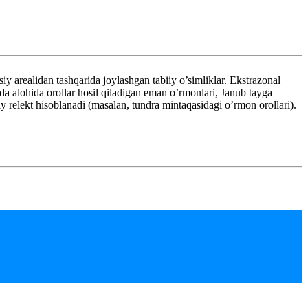
ealidan tashqarida joylashgan tabiiy o’simliklar. Ekstrazonal
da alohida orollar hosil qiladigan eman o’rmonlari, Janub tayga
y relekt hisoblanadi (masalan, tundra mintaqasidagi o’rmon orollari).