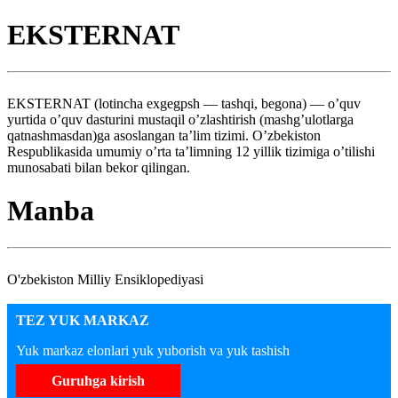
EKSTERNAT
EKSTERNAT (lotincha exgegpsh — tashqi, begona) — o’quv
yurtida o’quv dasturini mustaqil o’zlashtirish (mashg’ulotlarga
qatnashmasdan)ga asoslangan ta’lim tizimi. O’zbekiston
Respublikasida umumiy o’rta ta’limning 12 yillik tizimiga o’tilishi
munosabati bilan bekor qilingan.
Manba
O'zbekiston Milliy Ensiklopediyasi
TEZ YUK MARKAZ
Yuk markaz elonlari yuk yuborish va yuk tashish
Guruhga kirish