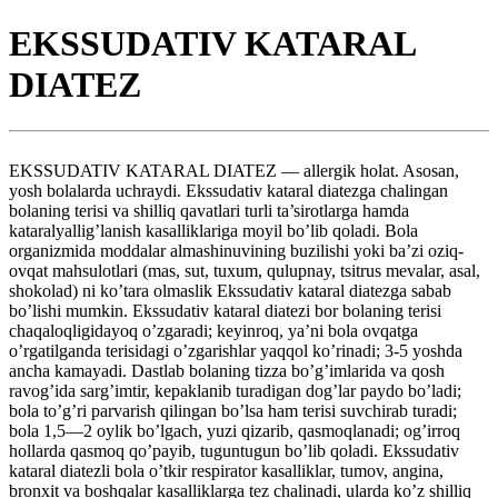
EKSSUDATIV KATARAL
DIATEZ
EKSSUDATIV KATARAL DIATEZ — allergik holat. Asosan,
yosh bolalarda uchraydi. Ekssudativ kataral diatezga chalingan
bolaning terisi va shilliq qavatlari turli ta’sirotlarga hamda
kataralyallig’lanish kasalliklariga moyil bo’lib qoladi. Bola
organizmida moddalar almashinuvining buzilishi yoki ba’zi oziq-
ovqat mahsulotlari (mas, sut, tuxum, qulupnay, tsitrus mevalar, asal,
shokolad) ni ko’tara olmaslik Ekssudativ kataral diatezga sabab
bo’lishi mumkin. Ekssudativ kataral diatezi bor bolaning terisi
chaqaloqligidayoq o’zgaradi; keyinroq, ya’ni bola ovqatga
o’rgatilganda terisidagi o’zgarishlar yaqqol ko’rinadi; 3-5 yoshda
ancha kamayadi. Dastlab bolaning tizza bo’g’imlarida va qosh
ravog’ida sarg’imtir, kepaklanib turadigan dog’lar paydo bo’ladi;
bola to’g’ri parvarish qilingan bo’lsa ham terisi suvchirab turadi;
bola 1,5—2 oylik bo’lgach, yuzi qizarib, qasmoqlanadi; og’irroq
hollarda qasmoq qo’payib, tuguntugun bo’lib qoladi. Ekssudativ
kataral diatezli bola o’tkir respirator kasalliklar, tumov, angina,
bronxit va boshqalar kasalliklarga tez chalinadi, ularda ko’z shilliq