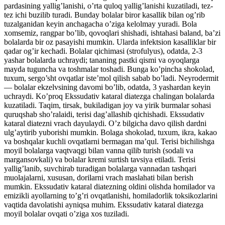
pardasining yallig’lanishi, o’rta quloq yallig’lanishi kuzatiladi, tez-
tez ichi buzilib turadi. Bunday bolalar biror kasallik bilan og’rib
tuzalganidan keyin anchagacha o’ziga kelolmay yuradi. Bola
xomsemiz, rangpar bo’lib, qovoqlari shishadi, ishtahasi baland, ba’zi
bolalarda bir oz pasayishi mumkin. Ularda infektsion kasalliklar bir
qadar og’ir kechadi. Bolalar qichimasi (strofulyus), odatda, 2-3
yashar bolalarda uchraydi; tananing pastki qismi va oyoqlarga
mayda tuguncha va toshmalar toshadi. Bunga ko’pincha shokolad,
tuxum, sergo’sht ovqatlar iste’mol qilish sabab bo’ladi. Neyrodermit
— bolalar ekzelvsining davomi bo’lib, odatda, 3 yashardan keyin
uchraydi. Ko’proq Ekssudativ kataral diatezga chalingan bolalarda
kuzatiladi. Taqim, tirsak, bukiladigan joy va yirik burmalar sohasi
quruqshab sho’ralaidi, terisi dag’allashib qichishadi. Ekssudativ
kataral diatezni vrach dayulaydi. O’z bilgicha davo qilish dardni
ulg’aytirib yuborishi mumkin. Bolaga shokolad, tuxum, ikra, kakao
va boshqalar kuchli ovqatlarni bermagan ma’qul. Terisi bichilishga
moyil bolalarga vaqtvaqgi bilan vanna qilib turish (sodali va
margansovkali) va bolalar kremi surtish tavsiya etiladi. Terisi
yallig’lanib, suvchirab turadigan bolalarga vannadan tashqari
muolajalarni, xususan, dorilarni vrach maslahati bilan berish
mumkin. Ekssudativ kataral diatezning oldini olishda homilador va
emizikli ayollarning to’g’ri ovqatlanishi, homiladorlik toksikozlarini
vaqtida davolatishi ayniqsa muhim. Ekssudativ kataral diatezga
moyil bolalar ovqati o’ziga xos tuziladi.