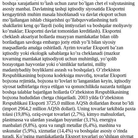
boshqa xarajatlarni to’lash uchun zarur bo’lgan chet el valyutasining
asosiy manbai. Davlatning tashqi iqtisodiy siyosatida Eksportni
kengaytirish muhim masala hisoblanadi va davlat eksport uchun
mo’ljallangan ishlab chiqarishni qo’llabquvvatlashning turli
shakllarini keng qo’llaydi (soliq imtiyozlari va boshqalar moliyaviy
ko’maklar; Eksportni davlat tomonidan kreditlash). Eksportni
cheklash aksariyat hollarda muayyan mamlakatlar bilan olib
boriladigan savdoga embargo joriy etish yo’li bilan siyosiy
maqsadlarda amalga oshiriladi. Ayrim tovarlar Eksporti ba’zan
iqtisodiy yoki ekologik sabablarga ko’ra cheklanadi (mazkur
tovarning mamlakat iqtisodiyoti uchun muhimligi, yo’qolib
borayotgan hayvonlar yoki o’simliklar turlarini, milliy
madaniybadiiy boyliklarni asrash va boshqalar). O’zbekiston
Respublikasining bojxona kodeksiga muvofiq, tovarlar Eksporti
bojxona rejimida, bojxona to’lovlari to’langanidan keyin, iqtisodiy
siyosat tadbirlariga rioya etilgan va qonunchilikda nazarda tutilgan
boshqa talablar bajarilgan hollarda O’zbekiston Respublikasining
bojxona hududidan chetga chiqariladi. 2003 yilda O’zbekiston
Respublikasi Eksporti 3725,0 million AQSh dollaridan iborat bo’ldi
(import 2964,2 million AQSh dollari). Uning tovarlar tarkibida paxta
tolasi (19,8%), oziq-ovqat tovarlari (2,7%), kimyo mahsulotlari,
plastmassa va ulardan yasalgan buyumlar (3,1%), energiya
manbalari (9,8%), qora va rangli metallar (6,4%), mashina va
uskunalar (5,9%), xizmatlar (14,4%) va boshqalar asosiy o’rinda
turadi. Ko’pgina mamlakatlarda Eksport tovarlari qo’shilgan qiymat