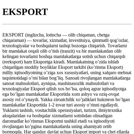
EKSPORT
EKSPORT (inglizcha, lotincha — olib chiqaman, chetga
chiqaraman) — tovarlar, xizmatlar, investitsiya, qimmatli qog’ozlar,
texnologiyalar va boshqalarni tashqi bozorga chiqarish. Tovarlarni
bir mamlakat orqali olib o’tish (tranzit) va bir mamlakatdan olib
kelingan tovarlarni boshqa mamlakatlarga sotish uchun chiqarqsh
(reeksport) ham Eksportga kiradi. Mamlakatning o’zida ishlab
chiqarilgan moddiy boyliklar Eksport tarkibi (ko’rinma Eksport)
milliy iqtisodiyotning o’ziga xos xususiyatlari, uning xalqaro mehnat
taqsimotidagi o’rni bilan bog’liq. Sanoati rivojlangan mamlakatlarga
sanoat mahsulotlari, ayniqsa, mashinasozlik mahsulotlari va
texnologiyalar Eksport qilish xos bo’lsa, qoloq agrar iqtisodiyotga
ega bo’lgan mamlakatlar Eksportida xom ashyo va oziq-ovqat
asosiy rol o’ynaydi. Yakka ziroatchilik xo’jaliklari hukmron bo’lgan
mamlakatlar Eksportida 1-2 tovar turi asosiy o’rinni egallaydi.
Yuklarni tashish, vositachilik operasiyalari, turizm, ilmiytexnika
aloqalaridan va boshqalar xizmatlarni sotishdan olinadigan
daromadlar ko’rinmas Eksportni tashkil etadi va iqtisodiyoti
rivojlangan ko’pgina mamlakatlarda uning ahamiyati ortib
bormoqda. Har qanday davlat uchun Eksport import va chet ellarda