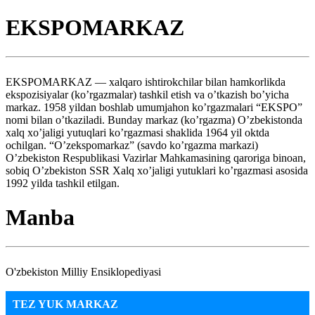
EKSPOMARKAZ
EKSPOMARKAZ — xalqaro ishtirokchilar bilan hamkorlikda
ekspozisiyalar (ko’rgazmalar) tashkil etish va o’tkazish bo’yicha
markaz. 1958 yildan boshlab umumjahon ko’rgazmalari “EKSPO”
nomi bilan o’tkaziladi. Bunday markaz (ko’rgazma) O’zbekistonda
xalq xo’jaligi yutuqlari ko’rgazmasi shaklida 1964 yil oktda
ochilgan. “O’zekspomarkaz” (savdo ko’rgazma markazi)
O’zbekiston Respublikasi Vazirlar Mahkamasining qaroriga binoan,
sobiq O’zbekiston SSR Xalq xo’jaligi yutuklari ko’rgazmasi asosida
1992 yilda tashkil etilgan.
Manba
O'zbekiston Milliy Ensiklopediyasi
TEZ YUK MARKAZ