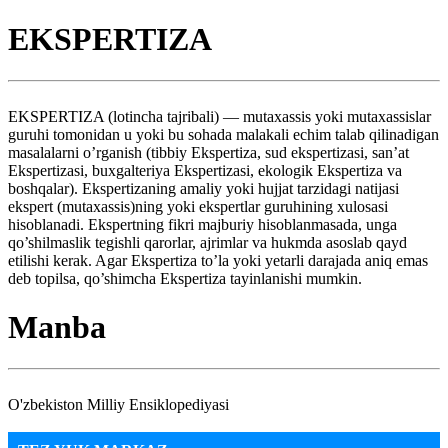
EKSPERTIZA
EKSPERTIZA (lotincha tajribali) — mutaxassis yoki mutaxassislar
guruhi tomonidan u yoki bu sohada malakali echim talab qilinadigan
masalalarni o’rganish (tibbiy Ekspertiza, sud ekspertizasi, san’at
Ekspertizasi, buxgalteriya Ekspertizasi, ekologik Ekspertiza va
boshqalar). Ekspertizaning amaliy yoki hujjat tarzidagi natijasi
ekspert (mutaxassis)ning yoki ekspertlar guruhining xulosasi
hisoblanadi. Ekspertning fikri majburiy hisoblanmasada, unga
qo’shilmaslik tegishli qarorlar, ajrimlar va hukmda asoslab qayd
etilishi kerak. Agar Ekspertiza to’la yoki yetarli darajada aniq emas
deb topilsa, qo’shimcha Ekspertiza tayinlanishi mumkin.
Manba
O'zbekiston Milliy Ensiklopediyasi