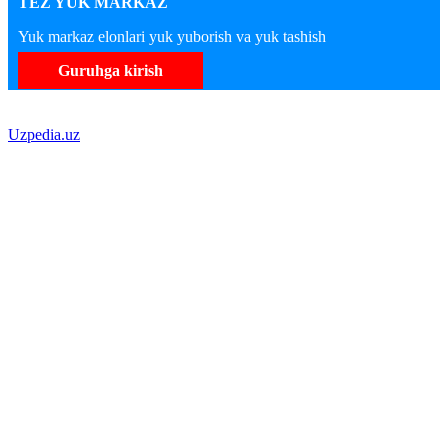
TEZ YUK MARKAZ
Yuk markaz elonlari yuk yuborish va yuk tashish
Guruhga kirish
Uzpedia.uz