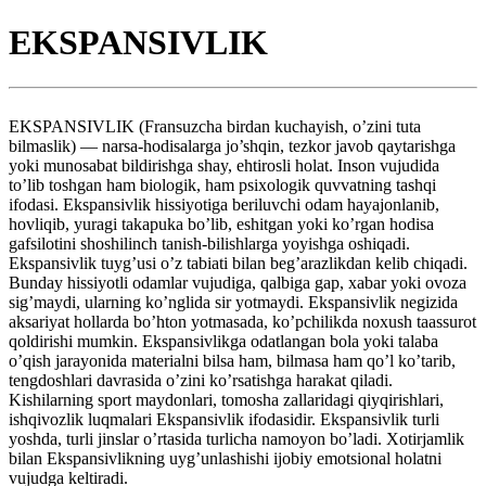
EKSPANSIVLIK
EKSPANSIVLIK (Fransuzcha birdan kuchayish, o’zini tuta
bilmaslik) — narsa-hodisalarga jo’shqin, tezkor javob qaytarishga
yoki munosabat bildirishga shay, ehtirosli holat. Inson vujudida
to’lib toshgan ham biologik, ham psixologik quvvatning tashqi
ifodasi. Ekspansivlik hissiyotiga beriluvchi odam hayajonlanib,
hovliqib, yuragi takapuka bo’lib, eshitgan yoki ko’rgan hodisa
gafsilotini shoshilinch tanish-bilishlarga yoyishga oshiqadi.
Ekspansivlik tuyg’usi o’z tabiati bilan beg’arazlikdan kelib chiqadi.
Bunday hissiyotli odamlar vujudiga, qalbiga gap, xabar yoki ovoza
sig’maydi, ularning ko’nglida sir yotmaydi. Ekspansivlik negizida
aksariyat hollarda bo’hton yotmasada, ko’pchilikda noxush taassurot
qoldirishi mumkin. Ekspansivlikga odatlangan bola yoki talaba
o’qish jarayonida materialni bilsa ham, bilmasa ham qo’l ko’tarib,
tengdoshlari davrasida o’zini ko’rsatishga harakat qiladi.
Kishilarning sport maydonlari, tomosha zallaridagi qiyqirishlari,
ishqivozlik luqmalari Ekspansivlik ifodasidir. Ekspansivlik turli
yoshda, turli jinslar o’rtasida turlicha namoyon bo’ladi. Xotirjamlik
bilan Ekspansivlikning uyg’unlashishi ijobiy emotsional holatni
vujudga keltiradi.