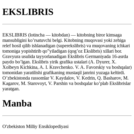
EKSLIBRIS
EKSLIBRIS (lotincha — kitobdan) — kitobning biror kimsaga
mansubligini ko’rsatuvchi belgi. Kitobning muqovasi yoki zehiga
relef hosil qilib ishlanadigan (superekslibris) va muqovaning ichkari
tomoniga yopishtirib qo”yiladigan (qog’oz Ekslibris) xillari bor.
Gravyura usulida tayyorlanadigan Ekslibris Germaniyada 16-asrda
paydo bo’lgan. Ekslibris yirik grafika ustalari (A. Dyurer, X.
Xolbeyn Kichkina, A. I. Kravchenko. V. A. Favorskiy va boshqalar)
tomonidan yaratilishi grafikaning mustaqil janrini yuzaga keltirdi.
O’zbekistonda rassomlar V. Kaydalov, V. Kedrin, Q. Basharov, M.
Kagarov, M. Starovoyt, V. Parshin va boshqalar ko’plab Ekslibrislar
yaratgan.
Manba
O'zbekiston Milliy Ensiklopediyasi