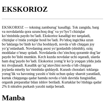
EKSKORIOZ
EKSKORIOZ — tokning zamburug’ kasalligi. Tok zangida, barg
va novdalarida qora uzunchoq dog’ va yo’lyo’l chiziqlar
ko’rinishida paydo bo’ladi. Ekskorioz kasalligi tez tarqaladi,
chiziqlar o’rnida yoriqlar hosil bo’ladi. Po’stloq ingichka uzun
bo’laklarga bo’linib ko’cha boshlaydi, novda o’sib chiqqan joy
yo’g’onlashadi. Novdaning asosi yo’gonlashib (shishib), oziq
moddalar o’tmay qoladi. Novdalarda cho’zinchoq qoramtir dog’lar
paydo bo’lishi mumkin. Kech kuzda novdalar uchi oqaradi, ularda
ham dog’paydo bo’ladi. Ekskorioz yomg’ir ko’p yoqqan yilda juda
tez rivojlanadi. Kasallik qo’zg’atuvchisi novda o’sib chiqqan
joylarda miseliy ko’rinishida qishlaydi. Kurash choralari: toklarga
yorug’lik va havoning yaxshi o’tishi uchun qulay sharoit yaratiladi,
kurtak chiqqunga qadar hamda novda o’sish davrida fungisidlar,
organik preparatlar bilan ishlov beriladi. Kurtaklar bo’rtishiga qadar
2% li nitrafen purkash yaxshi natija beradi.
Manba