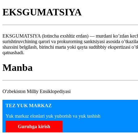
EKSGUMATSIYA
EKSGUMATSIYA (lotincha exshltiz erdan) — murdani ko’zdan kechirish
surishtiruvchining qarori va prokurorning sanktsiyasi asosida o’tkazi
shaxsini belgilash, birinchi marta yoki qayta sudtibbiy ekspertizasi o
qatnashadi.
Manba
O'zbekiston Milliy Ensiklopediyasi
TEZ YUK MARKAZ
Yuk markaz elonlari yuk yuborish va yuk tashish
Guruhga kirish