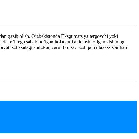
dan qazib olish. O’zbekistonda Eksgumatsiya tergovchi yoki
tda, o’limga sabab bo’lgan holatlarni aniqlash, o’lgan kishining
bbiyoti sohasidagi shifokor, zarur bo’lsa, boshqa mutaxassislar ham