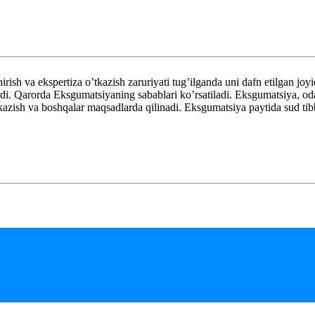
 va ekspertiza o’tkazish zaruriyati tug’ilganda uni dafn etilgan joyi
ladi. Qarorda Eksgumatsiyaning sabablari ko’rsatiladi. Eksgumatsiya, oda
’tkazish va boshqalar maqsadlarda qilinadi. Eksgumatsiya paytida sud ti