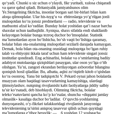
qo‘yadi. Chunki u siz uchun o‘ylaydi, fikr yuritadi, xulosa chiqaradi
va qaror qabul qiladi. Britaniyalik jamiyatshunos olim
Ye.Stengelning fikricha, insonlar borgan sari bir-birlari bilan kam
aloqa qilmoqdalar. Ular his-tuyg‘u va ehtiroslarga yo‘g‘rilgan jonli
muloqotdan ko‘ra jonsiz predmetlarni — radio, televidenie va
matbuotni afzal ko‘radilar. Bunday holat yoshidan qat’i nazar barcha
shaxslar uchun taalluqlidir. Ayniqsa, shaxs sifatida endi shakllanib
kelayotgan bolalar bunga tezroq duchor bo‘lmoqdalar. Statistik
ma’lumotlardan ayon bo‘lishicha, bo‘sh vaqti bo‘lishiga qaramay,
bolalar bilan ota-onalarning muloqotlari sezilarli darajada kamaygan.
Demak, bola bilan ota-onaning orasidagi muloqotga bo‘lgan ruhiy
talab va ehtiyojni ikkala taraf uchun ham televidenie singari jonsiz
institutlar qondiradi. Eng achinarlisi, bolalar va o‘smirlarning badiiy
adabiyot mutolaasiga qiziqishlari pasaygan, ular oson yo‘lga o‘tib
olishgan. Ya’ni, zangori ekrandan berilayotgan axborotlar bilangina
qoniqish hosil qiladilar. Bu, albatta, aqlni zo‘riqtirib kitob o‘qishdan
ko‘ra osonroq. Yana bir tadqiqotchi V. Pekard oynai jahon bolalarda
muayyan olam haqidagi tasavvurlarning kamayishiga, ulardagi
ijtimoiylashuv, nutqning rivojlanishi kabi faoliyatlarga jiddiy salbiy
ta’sir ko‘rsatadi, deb hisoblaydi. Olimning fikricha, bolalar
teleko‘rsatuvlarni qancha ko‘p ko‘rsalar, shuncha «diqqatni jamlay
olmaslik» kasaliga duchor bo‘ladilar. O‘quvchi-yoshlarning
dunyoqarashi, o‘y-fikrlari tafakkuridagi rivojlanish jarayoniga
televideniening ta’sirini aniqroq tasavvur qilish uchun quyidagi
ma’lumotlarga e’tibor beraylik: — 6 yoshdan 12 yoshgacha