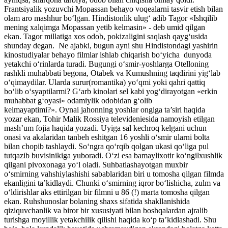
Frantsiyalik yozuvchi Mopassan behayo voqealarni tasvir etish bilan
olam aro mashhur bo‘lgan. Hindistonlik ulug‘ adib Tagor «Ishqilib
mening xalqimga Mopassan yetib kelmasin» - deb umid qilgan
ekan. Tagor millatiga xos odob, pokizaligini saqlash qayg‘usida
shunday degan. Ne ajabki, bugun ayni shu Hindistondagi yashirin
kinostudiyalar behayo filmlar ishlab chiqarish bo‘yicha dunyoda
yetakchi o‘rinlarda turadi. Bugungi o‘smir-yoshlarga Otelloning
rashkli muhabbati begona, Otabek va Kumushning taqdirini yig‘lab
o‘qimaydilar. Ularda surur(romantika) yo‘qmi yoki qahri qattiq
bo‘lib o‘syaptilarmi? G‘arb kinolari sel kabi yog‘dirayotgan «erkin
muhabbat g‘oyasi» odamiylik odobidan g‘olib
kelmayaptimi?». Oynai jahonning yoshlar ongiga ta’siri haqida
yozar ekan, Tohir Malik Rossiya televideniesida namoyish etilgan
mash’um fojia haqida yozadi. Uyiga sal kechroq kelgani uchun
onasi va akalaridan tanbeh eshitgan 16 yoshli o‘smir ularni bolta
bilan chopib tashlaydi. So‘ngra qo‘rqib qolgan ukasi qo‘liga pul
tutqazib buvisinikiga yuboradi. O‘zi esa bamaylixotir ko‘ngilxushlik
qilgani pivoxonaga yo‘l oladi. Suhbatlashayotgan muxbir
o‘smirning vahshiylashishi sabablaridan biri u tomosha qilgan filmda
ekanligini ta’kidlaydi. Chunki o‘smirning iqror bo‘lishicha, zulm va
o‘ldirishlar aks ettirilgan bir filmni u 86 (!) marta tomosha qilgan
ekan. Ruhshunoslar bolaning shaxs sifatida shakllanishida
qiziquvchanlik va biror bir xususiyati bilan boshqalardan ajralib
turishga moyillik yetakchilik qilishi haqida ko‘p ta’kidlashadi. Shu