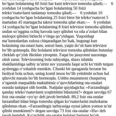
bo‘lgan bolalarning 60 foizi har kuni televizor tomosha qiladi;— 6
yoshdan 14 yoshgacha bo‘lgan bolalarning 50 foizi
teleko‘rsatuvlarni tanlamay tomosha qiladi;— 6 yoshdan 10
yoshgacha bo‘lgan bolalarning 25 foizi biror bir teleko‘rsatuvni 5
martadan 45 martagacha takror tomosha qilar ekan;— 6 yoshdan
14 yoshgacha bo‘lgan bolalarning 8 foizi televizor tomosha qilishni,
undan so‘nggina ochiq havoda sayr qilishni va oila a’zolari bilan
muloqot qilishni birinchi o‘ringa qo‘yishgan. Yuqoridagi
ma’lumotlardan xulosa chiqaradigan bo‘lsak, bugungi kun
bolasining ota-onasi ham, ustozi ham, yaqin do‘sti ham televizor
bo‘lib qolmoqda. Biz bolalarni televizor tomosha qilishdan butunlay
cheklab qo‘yish fikridan yiroqmiz. Faqat bu jarayonni nazoratga
olish zarur. Televizorning bola ruhiyatiga, shaxs sifatida
shakllanishiga salbiy ta’sirini suv yuzasida faqat uchi ko‘rinib turgan
aysbergga o‘xshatish mumkin. Chunki bir qaraganda bezarar bu
faoliyat bola uchun, uning komil inson bo‘lib yetishishi uchun hal
qiluvchi masala bo‘lib bormoqda. Ushbu muammoni chuqurroq
o‘rganish maqsadida maktabimiz o‘quvchilarining ota-onalari
orasida tadqiqot olib bordik. Natijalar quyidagicha: «Farzandingiz
qanday teleko‘rsatuvlarni yoqtirishini bilasizmi?» degan savolga 67
foiz ota-onalar «yo‘q» deb javob berishdi. 89,2 foiz ota-onalar
farzandlari bilan birga tomosha qilgan ko‘rsatuvlarini muhokama
qilishmas ekan. «Farzandingiz tarbiyasiga oynai jahon yomon ta’sir
qilishi mumkinmi?» degan savolga 73 foiz ota-onalar «Ha» deb
javob berishdi. Ko‘pchilik ota-onalar bolalari fanlarni bo‘sh