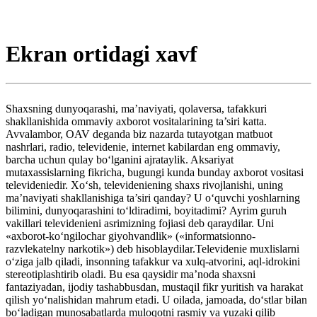
Ekran ortidagi xavf
Shaxsning dunyoqarashi, ma’naviyati, qolaversa, tafakkuri
shakllanishida ommaviy axborot vositalarining ta’siri katta.
Avvalambor, OAV deganda biz nazarda tutayotgan matbuot
nashrlari, radio, televidenie, internet kabilardan eng ommaviy,
barcha uchun qulay bo‘lganini ajrataylik. Aksariyat
mutaxassislarning fikricha, bugungi kunda bunday axborot vositasi
televideniedir. Xo‘sh, televideniening shaxs rivojlanishi, uning
ma’naviyati shakllanishiga ta’siri qanday? U o‘quvchi yoshlarning
bilimini, dunyoqarashini to‘ldiradimi, boyitadimi? Ayrim guruh
vakillari televidenieni asrimizning fojiasi deb qaraydilar. Uni
«axborot-ko‘ngilochar giyohvandlik» («informatsionno-
razvlekatelny narkotik») deb hisoblaydilar.Televidenie muxlislarni
o‘ziga jalb qiladi, insonning tafakkur va xulq-atvorini, aql-idrokini
stereotiplashtirib oladi. Bu esa qaysidir ma’noda shaxsni
fantaziyadan, ijodiy tashabbusdan, mustaqil fikr yuritish va harakat
qilish yo‘nalishidan mahrum etadi. U oilada, jamoada, do‘stlar bilan
bo‘ladigan munosabatlarda muloqotni rasmiy va yuzaki qilib