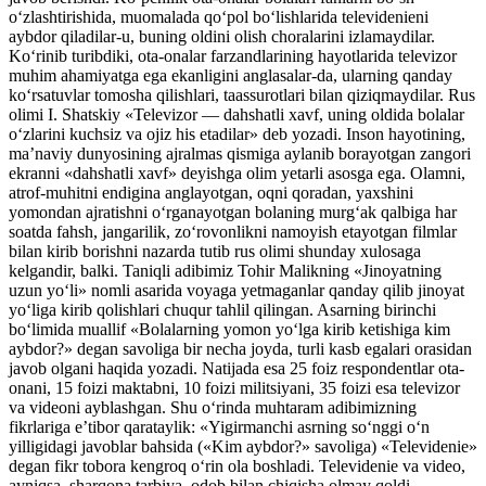
o‘zlashtirishida, muomalada qo‘pol bo‘lishlarida televidenieni
aybdor qiladilar-u, buning oldini olish choralarini izlamaydilar.
Ko‘rinib turibdiki, ota-onalar farzandlarining hayotlarida televizor
muhim ahamiyatga ega ekanligini anglasalar-da, ularning qanday
ko‘rsatuvlar tomosha qilishlari, taassurotlari bilan qiziqmaydilar. Rus
olimi I. Shatskiy «Televizor — dahshatli xavf, uning oldida bolalar
o‘zlarini kuchsiz va ojiz his etadilar» deb yozadi. Inson hayotining,
ma’naviy dunyosining ajralmas qismiga aylanib borayotgan zangori
ekranni «dahshatli xavf» deyishga olim yetarli asosga ega. Olamni,
atrof-muhitni endigina anglayotgan, oqni qoradan, yaxshini
yomondan ajratishni o‘rganayotgan bolaning murg‘ak qalbiga har
soatda fahsh, jangarilik, zo‘rovonlikni namoyish etayotgan filmlar
bilan kirib borishni nazarda tutib rus olimi shunday xulosaga
kelgandir, balki. Taniqli adibimiz Tohir Malikning «Jinoyatning
uzun yo‘li» nomli asarida voyaga yetmaganlar qanday qilib jinoyat
yo‘liga kirib qolishlari chuqur tahlil qilingan. Asarning birinchi
bo‘limida muallif «Bolalarning yomon yo‘lga kirib ketishiga kim
aybdor?» degan savoliga bir necha joyda, turli kasb egalari orasidan
javob olgani haqida yozadi. Natijada esa 25 foiz respondentlar ota-
onani, 15 foizi maktabni, 10 foizi militsiyani, 35 foizi esa televizor
va videoni ayblashgan. Shu o‘rinda muhtaram adibimizning
fikrlariga e’tibor qarataylik: «Yigirmanchi asrning so‘nggi o‘n
yilligidagi javoblar bahsida («Kim aybdor?» savoliga) «Televidenie»
degan fikr tobora kengroq o‘rin ola boshladi. Televidenie va video,
ayniqsa, sharqona tarbiya, odob bilan chiqisha olmay qoldi.