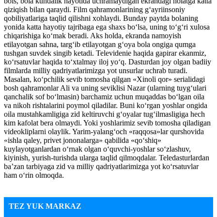
bois, bola kundalik hayotida uchramaydigan ekrandagi holatga katta
qiziqish bilan qaraydi. Film qahramonlarining g‘ayriinsoniy
qobiliyatlariga taqlid qilishni xohlaydi. Bunday paytda bolaning
yonida katta hayotiy tajribaga ega shaxs bo‘lsa, uning to‘g‘ri xulosa
chiqarishiga ko‘mak beradi. Aks holda, ekranda namoyish
etilayotgan sahna, targ‘ib etilayotgan g‘oya bola ongiga qumga
tushgan suvdek singib ketadi. Televidenie haqida gapirar ekanmiz,
ko‘rsatuvlar haqida to‘xtalmay iloj yo‘q. Dasturdan joy olgan badiiy
filmlarda milliy qadriyatlarimizga yot unsurlar uchrab turadi.
Masalan, ko‘pchilik sevib tomosha qilgan «Xinoli qor» serialidagi
bosh qahramonlar Ali va uning seviklisi Nazar (ularning tuyg‘ulari
qanchalik sof bo‘lmasin) barchamiz uchun muqaddas bo‘lgan oila
va nikoh rishtalarini poymol qiladilar. Buni ko‘rgan yoshlar ongida
oila mustahkamligiga zid keltiruvchi g‘oyalar tug‘ilmasligiga hech
kim kafolat bera olmaydi. Yoki yoshlarimiz sevib tomosha qiladigan
videokliplarni olaylik. Yarim-yalang‘och «raqqosa»lar qurshovida
«ishla qaley, privet jononalarga» qabilida «qo‘shiq»
kuylayotganlardan o‘rnak olgan o‘quvchi-yoshlar so‘zlashuv,
kiyinish, yurish-turishda ularga taqlid qilmoqdalar. Teledasturlardan
ba’zan tarbiyaga zid va milliy qadriyatlarimizga yot ko‘rsatuvlar
ham o‘rin olmoqda.
TEZ YUK MARKAZ