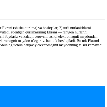
krani (shisha qurilma) va boshqalar; 2) turli nurlanishlarni
 yutadi, roentgen qurilmasining Ekrani — rentgen nurlarini
alarni foydasiz va xalaqit beruvchi tashqi elektromagnit maydondan
elektromagnit maydon o’zgaruvchan tok hosil qiladi. Bu tok Ekranda
 Shuning uchun natijaviy elektromagnit maydonning ta’siri kamayadi.