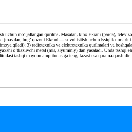
 uchun mo’ljallangan qurilma. Masalan, kino Ekrani (parda), televizor E
 (masalan, bug’ qozoni Ekrani — suvni isitish uchun issiqlik nurlarini
n himoya qiladi); 3) radiotexnika va elektrotexnika qurilmalari va boshq
 yaxshi o’tkazuvchi metal (mis, alyuminiy) dan yasaladi. Unda tashqi 
tudasi tashqi maydon amplitudasiga teng, fazasi esa qarama-qarshidir.