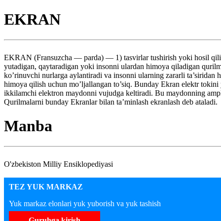
EKRAN
EKRAN (Fransuzcha — parda) — 1) tasvirlar tushirish yoki hosil qilish
yutadigan, qaytaradigan yoki insonni ulardan himoya qiladigan qurilma
ko’rinuvchi nurlarga aylantiradi va insonni ularning zararli ta’sirida
himoya qilish uchun mo’ljallangan to’siq. Bunday Ekran elektr tokini
ikkilamchi elektron maydonni vujudga keltiradi. Bu maydonning ampli
Qurilmalarni bunday Ekranlar bilan ta’minlash ekranlash deb ataladi.
Manba
O'zbekiston Milliy Ensiklopediyasi
TEZ YUK MARKAZ
Yuk markaz elonlari yuk yuborish va yuk tashish
Guruhga kirish