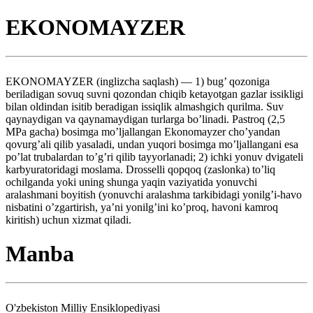
EKONOMAYZER
EKONOMAYZER (inglizcha saqlash) — 1) bug’ qozoniga
beriladigan sovuq suvni qozondan chiqib ketayotgan gazlar issikligi
bilan oldindan isitib beradigan issiqlik almashgich qurilma. Suv
qaynaydigan va qaynamaydigan turlarga bo’linadi. Pastroq (2,5
MPa gacha) bosimga mo’ljallangan Ekonomayzer cho’yandan
qovurg’ali qilib yasaladi, undan yuqori bosimga mo’ljallangani esa
po’lat trubalardan to’g’ri qilib tayyorlanadi; 2) ichki yonuv dvigateli
karbyuratoridagi moslama. Drosselli qopqoq (zaslonka) to’liq
ochilganda yoki uning shunga yaqin vaziyatida yonuvchi
aralashmani boyitish (yonuvchi aralashma tarkibidagi yonilg’i-havo
nisbatini o’zgartirish, ya’ni yonilg’ini ko’proq, havoni kamroq
kiritish) uchun xizmat qiladi.
Manba
O'zbekiston Milliy Ensiklopediyasi