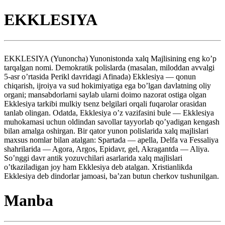
EKKLESIYA
EKKLESIYA (Yunoncha) Yunonistonda xalq Majlisining eng ko’p
tarqalgan nomi. Demokratik polislarda (masalan, miloddan avvalgi
5-asr o’rtasida Perikl davridagi Afinada) Ekklesiya — qonun
chiqarish, ijroiya va sud hokimiyatiga ega bo’lgan davlatning oliy
organi; mansabdorlarni saylab ularni doimo nazorat ostiga olgan
Ekklesiya tarkibi mulkiy tsenz belgilari orqali fuqarolar orasidan
tanlab olingan. Odatda, Ekklesiya o’z vazifasini bule — Ekklesiya
muhokamasi uchun oldindan savollar tayyorlab qo’yadigan kengash
bilan amalga oshirgan. Bir qator yunon polislarida xalq majlislari
maxsus nomlar bilan atalgan: Spartada — apella, Delfa va Fessaliya
shahrilarida — Agora, Argos, Epidavr, gel, Akragantda — Aliya.
So’nggi davr antik yozuvchilari asarlarida xalq majlislari
o’tkaziladigan joy ham Ekklesiya deb atalgan. Xristianlikda
Ekklesiya deb dindorlar jamoasi, ba’zan butun cherkov tushunilgan.
Manba