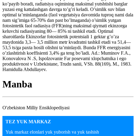
ko’payib boradi, radiatsiya oqimining maksimal yutshtishi barglar
yuzasi eng kattalashgan davrga to’g’ri keladi. O’simlik suv bilan
optimal ta’minlanganda (faol vegetatsiya davomida tuproq nami dala
nam sig’imiga 65-70% dan past bo’lmaganda) o’simlik yutgan
fotosintetik faol radiasiya (FFR)ning maksimal qiymati ekinzorga
keluvchi radiasiyaning 80— 85% ni tashkil etadi. Optimal
sharoitlarda Ekinzorlar fotosintetik potentsiali 1 gektar g’o’za
maydonida 3,3— 3,5 million metr kvadratni tashkil etadi va 51,4—
53,5 ts/ga paxta hosili olishni ta’minlaydi. Bunda FFR energiyasini
o’zlashtirish koeffisienti 3,4% ga teng bo’ladi. Ad.: Muminov F.A.,
Konovalova N .S, Ispolzovanie Far posevami xlopchatnika i ego
produktivnost v Uzbekistane, Trudn sanii, VSh. 88(169), M., 1983.
Hamidulla Abdullayev.
Manba
O'zbekiston Milliy Ensiklopediyasi
TEZ YUK MARKAZ
Yuk markaz elonlari yuk yuborish va yuk tashish