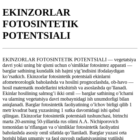
EKINZORLAR
FOTOSINTETIK
POTENTSIALI
EKINZORLAR FOTOSINTETIK POTENTSIALI — vegetatsiya
davri yoki uning bir qismi uchun o’simliklar fotosintez apparati —
barglar sathining kundalik ish hajmi yig’indisini ifodalaydigan
ko’rsatkich. Ekinzorlar fotosintetik potentsiali ekinlarni
afometeorologik baholashda va hosilni prognozlashda, ob-havo —
hosil matematik modellarini tekshirish va asoslashda qo’llanadi.
Ekinlar hosilining salmog’i ikki omil — barglar sathining o’lchami
va ularning vegetatsiya davri mobaynidagi ish unumdorligi bilan
aniqlanadi. Barglar fotosintetik faoliyatining o’lchov birligi qilib 1
metr kvadrat barg yuzasining 1 sutka davomidagi ishi qabul
qilingan. Ekinzorlar fotosintetik potentsiali tushunchasi, birinchi
marta 20-asrning 50-yillarida rus olimi A.A. Nichiporovich
tomonidan ta’riflangan va o’simliklar fotosintetik faoliyatini
baholashda asosiy omil sifatida qo’llaniladi. Barglar yuzasi orta
borishi bilan umumiy va faol quyosh radiatsiyasining yutilishi