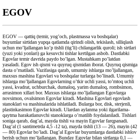
EGOV
EGOV — qattiq (temir, yog’och, plastmassa va boshqalar)
buyumlar sirtidan yupqa qatlamda qirindi olish, tekislash, silliqlash
uchun mo’ljallangan ko’p tishli (tig’li) chilangarlik quroli; ish sirtlari
(yuzi yoki yonlari) ga kesuvchi tishlar kertilgan asbob. Dastlabki
Egovlar temir davrida paydo bo’lgan. Mustahkam po’latdan
yasaladi. Egov ish qismi va quyruq qismidan iborat. Quyruq qismiga
dasta o’rnatiladi. Vazifasiga qarab, umumiy ishlarga mo’ljallangan,
maxsus mashina Egovlari va boshqalar turlarga bo’linadi. Umumiy
ishlarga mo’ljallangan Egovlarning o’tkir uchli yassi, to’mtoq uchli
yassi, kvadrat, uchburchak, dumaloq, yarim dumaloq, rombsimon,
arrasimon xillari bor. Maxsus ishlarga mo’ljallangan Egovlarga
novsimon, ovalsimon Egovlar kiradi. Mashina Egovlari egovlash
stanoklari va mashinalarida ishlatiladi. Bularga bor, disk, sterjenli,
plastinkasimon Egovlar kiradi. Ulardan aylanma yoki ilgarilama-
qaytma harakatlanuvchi stanoklarga o’rnatilib foydalaniladi. Tishlari
soniga qarab, dag’al, mayda tishli va mayin Egovlar farqpanadi.
Dag’al (1 santimetrda 4,5 -12 ta), mayda tishli (13 — 26), mayin (42
— 80) Egovlar bo’ladi. Dag’al Egovlar buyumlarga dastlabki ishlov
berish uchun mo’ljallangan. Bunday Egovlar bilan sirtlarga 0,1 —