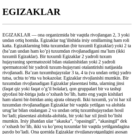
EGIZAKLAR
EGIZAKLAR — ona organizmida bir vaqtda rivojlangan 2, 3 yoki
undan ortiq homila. Egizaklar tug’ilishida irsiy omillarning ham roli
katta. Egizaklarning bitta tuxumdan (bir tuxumli Egizaklar) yoki 2 ta
(ba’zan undan ham ko’p) tuxumdan rivojlanadigani ma’lum (ikki
tuxumli Egizaklar). Bir tuxumli Egizaklar 2 yadroli tuxum
hujayraning spermatozoid bilan otalanishidan yoki 2 yadroli
spermatozoid bir yadroli tuxum-hujayrani otalantirishi natijasida
rivojlanadi. Ba’zan tuxumhujayralar 3 ta, 4 ta (va undan ortiq) yadro
tutsa, uchta to’rtta va hokazolar. Egizaklar rivojlanishi mumkin. Bir
tuxumdan rivojlanadigan Egizaklar plasentasi bitta, ularning jinsi
(faqat qiz yoki faqat o’g’il bolalar), qon gruppalari bir va tashqi
qiyofasi bir-biriga juda o’xshash bo’lib, hatto eng yaqin kishilari
ham ularni bir-biridan aniq ajrata olmaydi. Ikki tuxumli, ya’ni har xil
tuxumdan rivojlanadigan Egizaklar bir vaqtda yetilgan va alohida
urug’lar bilan otalangan 2 va undan ortiq tuxumhujayradan hosil
bo’ladi; plasentasi alohida-alohida, bir yoki har xil jinsli bo’lishi
mumkin. Irsiy jihatdan ular “akauka”, “opasingil”, “akasingil” dek
o’xshash bo’lib, ikki va ko’proq tuxumlar bir vaqtda yetilgandagina
paydo bo’ladi. Ona qornida Egizaklar rivojlanayotganligini asosan