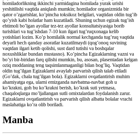
homiladorlikning ikkinchi yarmidagina homilada yurak urishi
yeshitilishi vaqtida aniqlash mumkin; homilador organizmida bir
qator o’zgarishlar, ko’pincha toksikoz belgilari, vaqtidan oldin tug’ib
qo’yish kabi holatlar ham kuzatiladi. Shuning uchun egizak tug’ish
ehtimoli bo’lgan ayollar tez-tez ayollar konsultatsiyasiga borib
turishlari va tug’ishdan 7-10 kun ilgari tug’ruqxonaga kelib
yotishlari lozim. Ko’p homilalik normal kechganda tug’ruq vaqtida
deyarli hech qanday asoratlar kuzatilmaydi (qog’onoq suvining
vaqtdan ilgari ketib qolishi, sust dard tutishi va boshqalar
noxushliklar bundan mustasno). Ko’pincha Egizaklarning vazni va
bo’yi bir-biridan farq qilishi mumkin, bu, asosan, plasentadan kelgan
oziq moddaning teng taqsimlanmaganligi bilan bog’liq. Vaqtidan
oldin tug’ilgan Egizaklarni avaylab parvarish qilish talab etiladi
(Go’dak, chala tug’ilgan bola). Egizaklarni ovqatlantirish muhim
ahamiyatga ega, ularni emizganda navbatma-navbat goh u
ko’krakni, goh bu ko’krakni berish, ko’krak suti yetmasa,
chaqaloqlarga mo’ljallangan sutli omixtalardan foydalanish zarur.
Egizaklarni ovqatlantirish va parvarish qilish albatta bolalar vrachi
maslahatiga ko’ra olib boriladi.
Manba