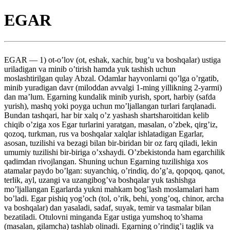
EGAR
EGAR — 1) ot-o’lov (ot, eshak, xachir, bug’u va boshqalar) ustiga
uriladigan va minib o’tirish hamda yuk tashish uchun
moslashtirilgan qulay Abzal. Odamlar hayvonlarni qo’lga o’rgatib,
minib yuradigan davr (miloddan avvalgi 1-ming yillikning 2-yarmi)
dan ma’lum. Egarning kundalik minib yurish, sport, harbiy (safda
yurish), mashq yoki poyga uchun mo’ljallangan turlari farqlanadi.
Bundan tashqari, har bir xalq o’z yashash shartsharoitidan kelib
chiqib o’ziga xos Egar turlarini yaratgan, masalan, o’zbek, qirg’iz,
qozoq, turkman, rus va boshqalar xalqlar ishlatadigan Egarlar,
asosan, tuzilishi va bezagi bilan bir-biridan bir oz farq qiladi, lekin
umumiy tuzilishi bir-biriga o’xshaydi. O’zbekistonda ham egarchilik
qadimdan rivojlangan. Shuning uchun Egarning tuzilishiga xos
atamalar paydo bo’lgan: suyanchiq, o’rindiq, do’g’a, qopqoq, qanot,
terlik, ayl, uzangi va uzangibog’va boshqalar yuk tashishga
mo’ljallangan Egarlarda yukni mahkam bog’lash moslamalari ham
bo’ladi. Egar pishiq yog’och (tol, o’rik, behi, yong’oq, chinor, archa
va boshqalar) dan yasaladi, sadaf, suyak, temir va tasmalar bilan
bezatiladi. Otulovni minganda Egar ustiga yumshoq to’shama
(masalan, gilamcha) tashlab olinadi. Egarning o’rindig’i taglik va