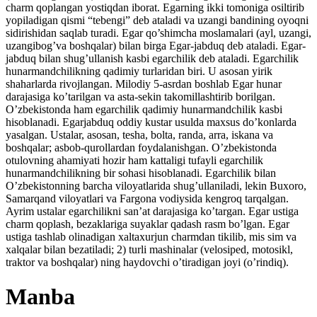
charm qoplangan yostiqdan iborat. Egarning ikki tomoniga osiltirib
yopiladigan qismi “tebengi” deb ataladi va uzangi bandining oyoqni
sidirishidan saqlab turadi. Egar qo’shimcha moslamalari (ayl, uzangi,
uzangibog’va boshqalar) bilan birga Egar-jabduq deb ataladi. Egar-
jabduq bilan shug’ullanish kasbi egarchilik deb ataladi. Egarchilik
hunarmandchilikning qadimiy turlaridan biri. U asosan yirik
shaharlarda rivojlangan. Milodiy 5-asrdan boshlab Egar hunar
darajasiga ko’tarilgan va asta-sekin takomillashtirib borilgan.
O’zbekistonda ham egarchilik qadimiy hunarmandchilik kasbi
hisoblanadi. Egarjabduq oddiy kustar usulda maxsus do’konlarda
yasalgan. Ustalar, asosan, tesha, bolta, randa, arra, iskana va
boshqalar; asbob-qurollardan foydalanishgan. O’zbekistonda
otulovning ahamiyati hozir ham kattaligi tufayli egarchilik
hunarmandchilikning bir sohasi hisoblanadi. Egarchilik bilan
O’zbekistonning barcha viloyatlarida shug’ullaniladi, lekin Buxoro,
Samarqand viloyatlari va Fargona vodiysida kengroq tarqalgan.
Ayrim ustalar egarchilikni san’at darajasiga ko’targan. Egar ustiga
charm qoplash, bezaklariga suyaklar qadash rasm bo’lgan. Egar
ustiga tashlab olinadigan xaltaxurjun charmdan tikilib, mis sim va
xalqalar bilan bezatiladi; 2) turli mashinalar (velosiped, motosikl,
traktor va boshqalar) ning haydovchi o’tiradigan joyi (o’rindiq).
Manba