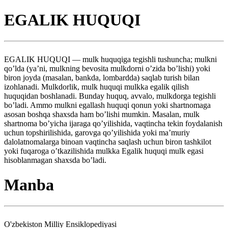
EGALIK HUQUQI
EGALIK HUQUQI — mulk huquqiga tegishli tushuncha; mulkni
qo’lda (ya’ni, mulkning bevosita mulkdorni o’zida bo’lishi) yoki
biron joyda (masalan, bankda, lombardda) saqlab turish bilan
izohlanadi. Mulkdorlik, mulk huquqi mulkka egalik qilish
huquqidan boshlanadi. Bunday huquq, avvalo, mulkdorga tegishli
bo’ladi. Ammo mulkni egallash huquqi qonun yoki shartnomaga
asosan boshqa shaxsda ham bo’lishi mumkin. Masalan, mulk
shartnoma bo’yicha ijaraga qo’yilishida, vaqtincha tekin foydalanish
uchun topshirilishida, garovga qo’yilishida yoki ma’muriy
dalolatnomalarga binoan vaqtincha saqlash uchun biron tashkilot
yoki fuqaroga o’tkazilishida mulkka Egalik huquqi mulk egasi
hisoblanmagan shaxsda bo’ladi.
Manba
O'zbekiston Milliy Ensiklopediyasi