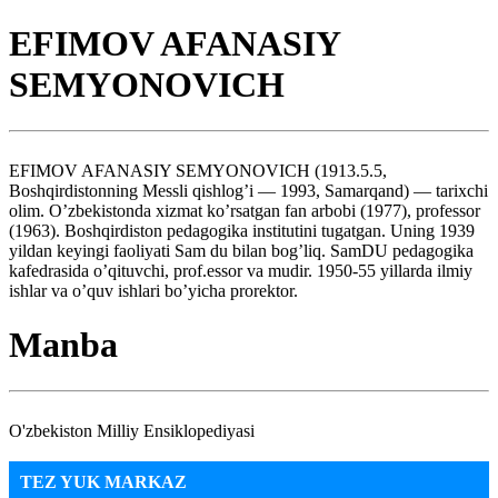
EFIMOV AFANASIY
SEMYONOVICH
EFIMOV AFANASIY SEMYONOVICH (1913.5.5,
Boshqirdistonning Messli qishlog’i — 1993, Samarqand) — tarixchi
olim. O’zbekistonda xizmat ko’rsatgan fan arbobi (1977), professor
(1963). Boshqirdiston pedagogika institutini tugatgan. Uning 1939
yildan keyingi faoliyati Sam du bilan bog’liq. SamDU pedagogika
kafedrasida o’qituvchi, prof.essor va mudir. 1950-55 yillarda ilmiy
ishlar va o’quv ishlari bo’yicha prorektor.
Manba
O'zbekiston Milliy Ensiklopediyasi
TEZ YUK MARKAZ