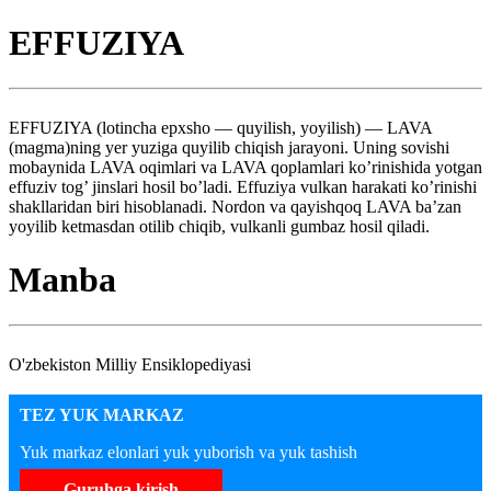
EFFUZIYA
EFFUZIYA (lotincha epxsho — quyilish, yoyilish) — LAVA
(magma)ning yer yuziga quyilib chiqish jarayoni. Uning sovishi
mobaynida LAVA oqimlari va LAVA qoplamlari ko’rinishida yotgan
effuziv tog’ jinslari hosil bo’ladi. Effuziya vulkan harakati ko’rinishi
shakllaridan biri hisoblanadi. Nordon va qayishqoq LAVA ba’zan
yoyilib ketmasdan otilib chiqib, vulkanli gumbaz hosil qiladi.
Manba
O'zbekiston Milliy Ensiklopediyasi
TEZ YUK MARKAZ
Yuk markaz elonlari yuk yuborish va yuk tashish
Guruhga kirish