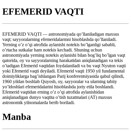
EFEMERID VAQTI
EFEMERID VAQTI — astronomiyada qo’llaniladigan maxsus
vaqt; sayyoralarning efemeridalarmni hisoblashda qo’llaniladi.
Yerning o’z o’qi atrofida aylanishi notekis bo’lganligi sababli,
o’rtacha sutkalar ham notekis kechadi. Shuning uchun
astronomiyada yerning notekis aylanishi bilan bog’liq bo’lgan vaqt
qatorida, oy va sayyoralarning harakatidan aniqlanadigan va tekis
o’tadigan Efemerid vaqtidan foydalaniladi va bu vaqt Nyuton vaqti
yoki Efemerid vaqti deyiladi. Efemerid vaqti 1950 yil fundamental
doimiyliklarga bag’ishlangan Parij konferentsiyasida qabul qilindi,
1960 yildan boshlab Quyosh, oy, sayyoralar va ularning tabiiy
yo’ldoshlari efemeridalarini hisoblashda joriy etila boshlandi.
Efemerid vaqtidan erning o’z o’qi atrofida aylanishidan
aniqlanadigan dunyo vaqtita o’tish tuzatmalari (AT) maxsus
astronomik yilnomalarda berib boriladi.
Manba