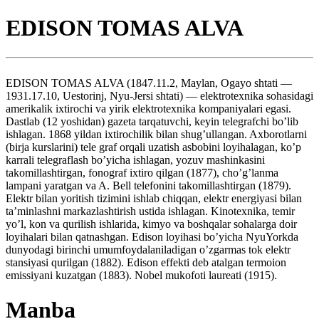
EDISON TOMAS ALVA
EDISON TOMAS ALVA (1847.11.2, Maylan, Ogayo shtati —
1931.17.10, Uestorinj, Nyu-Jersi shtati) — elektrotexnika sohasidagi
amerikalik ixtirochi va yirik elektrotexnika kompaniyalari egasi.
Dastlab (12 yoshidan) gazeta tarqatuvchi, keyin telegrafchi bo’lib
ishlagan. 1868 yildan ixtirochilik bilan shug’ullangan. Axborotlarni
(birja kurslarini) tele graf orqali uzatish asbobini loyihalagan, ko’p
karrali telegraflash bo’yicha ishlagan, yozuv mashinkasini
takomillashtirgan, fonograf ixtiro qilgan (1877), cho’g’lanma
lampani yaratgan va A. Bell telefonini takomillashtirgan (1879).
Elektr bilan yoritish tizimini ishlab chiqqan, elektr energiyasi bilan
ta’minlashni markazlashtirish ustida ishlagan. Kinotexnika, temir
yo’l, kon va qurilish ishlarida, kimyo va boshqalar sohalarga doir
loyihalari bilan qatnashgan. Edison loyihasi bo’yicha NyuYorkda
dunyodagi birinchi umumfoydalaniladigan o’zgarmas tok elektr
stansiyasi qurilgan (1882). Edison effekti deb atalgan termoion
emissiyani kuzatgan (1883). Nobel mukofoti laureati (1915).
Manba