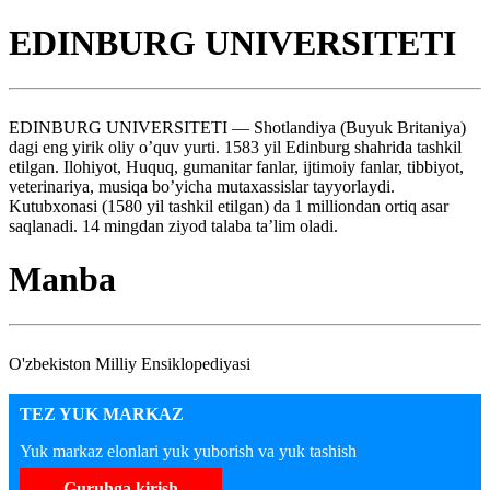
EDINBURG UNIVERSITETI
EDINBURG UNIVERSITETI — Shotlandiya (Buyuk Britaniya)
dagi eng yirik oliy o’quv yurti. 1583 yil Edinburg shahrida tashkil
etilgan. Ilohiyot, Huquq, gumanitar fanlar, ijtimoiy fanlar, tibbiyot,
veterinariya, musiqa bo’yicha mutaxassislar tayyorlaydi.
Kutubxonasi (1580 yil tashkil etilgan) da 1 milliondan ortiq asar
saqlanadi. 14 mingdan ziyod talaba ta’lim oladi.
Manba
O'zbekiston Milliy Ensiklopediyasi
TEZ YUK MARKAZ
Yuk markaz elonlari yuk yuborish va yuk tashish
Guruhga kirish