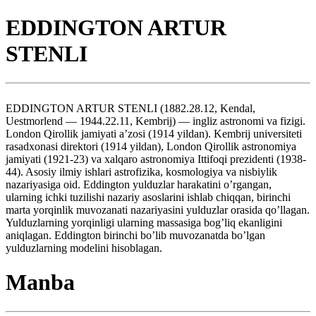
EDDINGTON ARTUR
STENLI
EDDINGTON ARTUR STENLI (1882.28.12, Kendal,
Uestmorlend — 1944.22.11, Kembrij) — ingliz astronomi va fizigi.
London Qirollik jamiyati a’zosi (1914 yildan). Kembrij universiteti
rasadxonasi direktori (1914 yildan), London Qirollik astronomiya
jamiyati (1921-23) va xalqaro astronomiya Ittifoqi prezidenti (1938-
44). Asosiy ilmiy ishlari astrofizika, kosmologiya va nisbiylik
nazariyasiga oid. Eddington yulduzlar harakatini o’rgangan,
ularning ichki tuzilishi nazariy asoslarini ishlab chiqqan, birinchi
marta yorqinlik muvozanati nazariyasini yulduzlar orasida qo’llagan.
Yulduzlarning yorqinligi ularning massasiga bog’liq ekanligini
aniqlagan. Eddington birinchi bo’lib muvozanatda bo’lgan
yulduzlarning modelini hisoblagan.
Manba