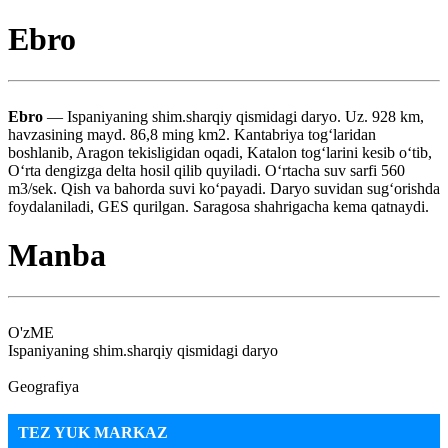
Ebro
Ebro
— Ispaniyaning shim.sharqiy qismidagi daryo. Uz. 928 km,
havzasining mayd. 86,8 ming km2. Kantabriya tog‘laridan
boshlanib, Aragon tekisligidan oqadi, Katalon tog‘larini kesib o‘tib,
O‘rta dengizga delta hosil qilib quyiladi. O‘rtacha suv sarfi 560
m3/sek. Qish va bahorda suvi ko‘payadi. Daryo suvidan sug‘orishda
foydalaniladi, GES qurilgan. Saragosa shahrigacha kema qatnaydi.
Manba
O'zME
Ispaniyaning shim.sharqiy qismidagi daryo
Geografiya
TEZ YUK MARKAZ