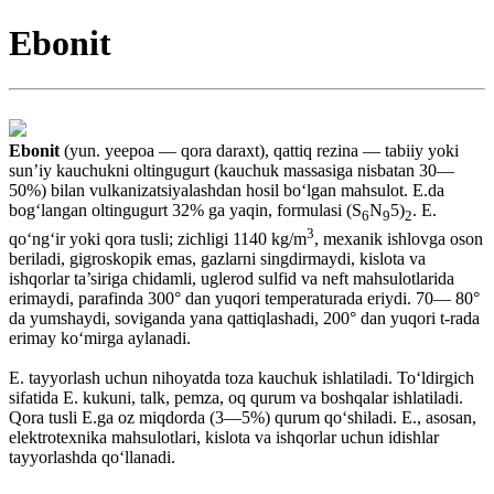
Ebonit
Ebonit
(yun. yeepoa — qora daraxt), qattiq rezina — tabiiy yoki
sun’iy kauchukni oltingugurt (kauchuk massasiga nisbatan 30—
50%) bilan vulkanizatsiyalashdan hosil bo‘lgan mahsulot. E.da
bog‘langan oltingugurt 32% ga yaqin, formulasi (S
N
5)
. E.
6
9
2
3
qo‘ng‘ir yoki qora tusli; zichligi 1140 kg/m
, mexanik ishlovga oson
beriladi, gigroskopik emas, gazlarni singdirmaydi, kislota va
ishqorlar ta’siriga chidamli, uglerod sulfid va neft mahsulotlarida
erimaydi, parafinda 300° dan yuqori temperaturada eriydi. 70— 80°
da yumshaydi, soviganda yana qattiqlashadi, 200° dan yuqori t-rada
erimay ko‘mirga aylanadi.
E. tayyorlash uchun nihoyatda toza kauchuk ishlatiladi. To‘ldirgich
sifatida E. kukuni, talk, pemza, oq qurum va boshqalar ishlatiladi.
Qora tusli E.ga oz miqdorda (3—5%) qurum qo‘shiladi. E., asosan,
elektrotexnika mahsulotlari, kislota va ishqorlar uchun idishlar
tayyorlashda qo‘llanadi.