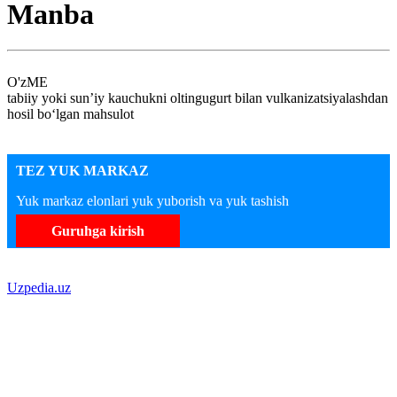
Manba
O'zME
tabiiy yoki sun’iy kauchukni oltingugurt bilan vulkanizatsiyalashdan
hosil bo‘lgan mahsulot
TEZ YUK MARKAZ
Yuk markaz elonlari yuk yuborish va yuk tashish
Guruhga kirish
Uzpedia.uz