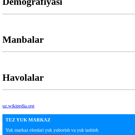
Demografiyasi
Manbalar
Havolalar
uz.wikipedia.org
TEZ YUK MARKAZ
Yuk markaz elonlari yuk yuborish va yuk tashish