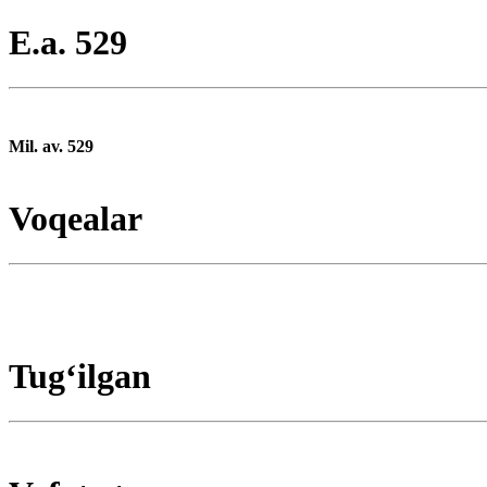
E.a. 529
Mil. av. 529
Voqealar
Tugʻilgan