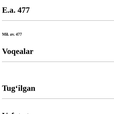
E.a. 477
Mil. av. 477
Voqealar
Tugʻilgan