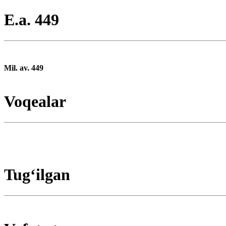
E.a. 449
Mil. av. 449
Voqealar
Tugʻilgan