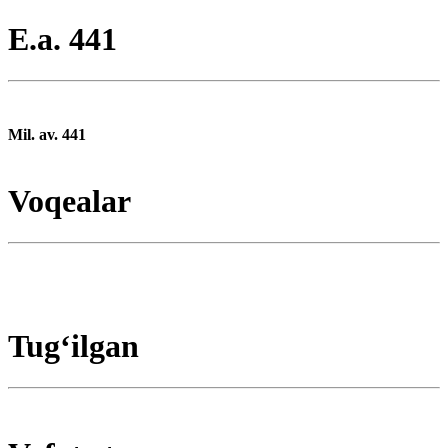
E.a. 441
Mil. av. 441
Voqealar
Tugʻilgan