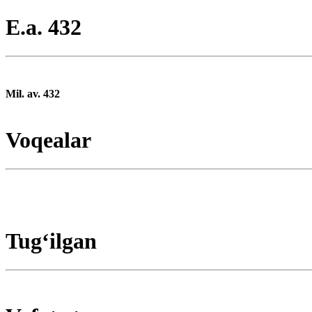
E.a. 432
Mil. av. 432
Voqealar
Tugʻilgan