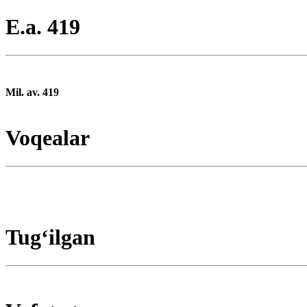
E.a. 419
Mil. av. 419
Voqealar
Tugʻilgan