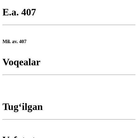
E.a. 407
Mil. av. 407
Voqealar
Tugʻilgan