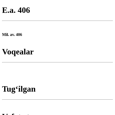
E.a. 406
Mil. av. 406
Voqealar
Tugʻilgan