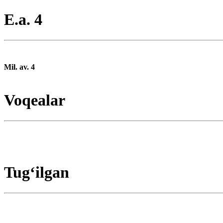
E.a. 4
Mil. av. 4
Voqealar
Tugʻilgan