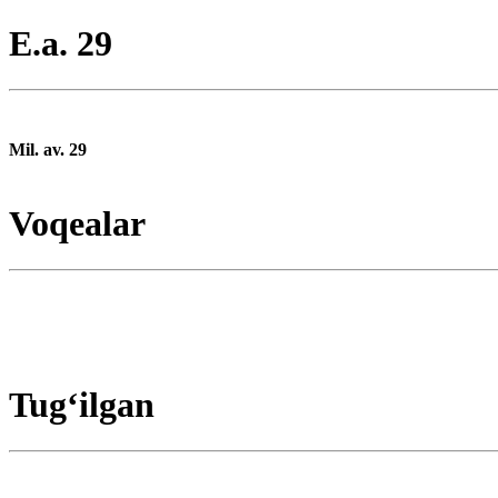
E.a. 29
Mil. av. 29
Voqealar
Tugʻilgan